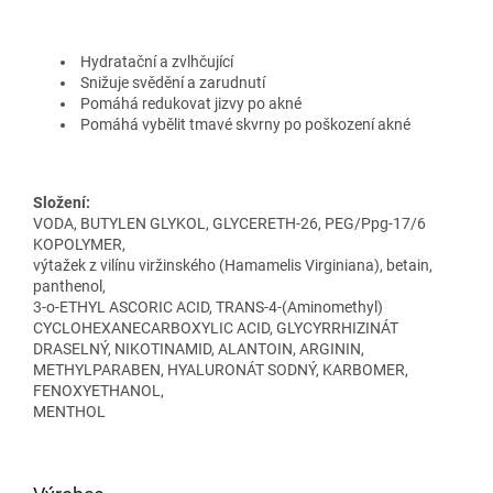
Hydratační a zvlhčující
Snižuje svědění a zarudnutí
Pomáhá redukovat jizvy po akné
Pomáhá vybělit tmavé skvrny po poškození akné
Složení:
VODA, BUTYLEN GLYKOL, GLYCERETH-26, PEG/Ppg-17/6
KOPOLYMER,
výtažek z vilínu viržinského (Hamamelis Virginiana), betain,
panthenol,
3-o-ETHYL ASCORIC ACID, TRANS-4-(Aminomethyl)
CYCLOHEXANECARBOXYLIC ACID, GLYCYRRHIZINÁT
DRASELNÝ, NIKOTINAMID, ALANTOIN, ARGININ,
METHYLPARABEN, HYALURONÁT SODNÝ, KARBOMER,
FENOXYETHANOL,
MENTHOL