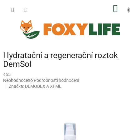
Přejít
NÁKUP
na
obsah
KOŠÍK
Hydratační a regenerační roztok
DemSol
455
Průměrné
Neohodnoceno
Podrobnosti hodnocení
hodnocení
Značka:
DEMODEX A XFML
produktu
je
0,0
z
5
hvězdiček.