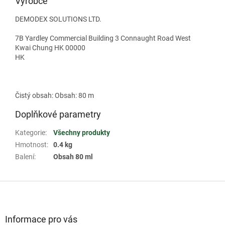
Výrobce
DEMODEX SOLUTIONS LTD.
7B Yardley Commercial Building 3 Connaught Road West
Kwai Chung HK 00000
HK
Čistý obsah: Obsah: 80 m
Doplňkové parametry
Kategorie
:
Všechny produkty
Hmotnost
:
0.4 kg
Balení
:
Obsah 80 ml
Z
á
p
a
Informace pro vás