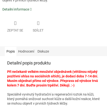
objevit v prvních týdnech léčby.
Detailní informace
ZEPTAT SE
SDÍLET
Popis
Hodnocení
Diskuze
Detailní popis produktu
Při nečekaně velkém množství objednávek (většinou nějaký
pozitivní ohlas na sociálních sítích), je dodací doba 7-14 dní.
Musím objednat přímo od výrobce. Přeprava od výrobce trvá
kolem 7 dní. Buďte prosím trpěliví. Děkuji. :-)
Speciálně vyvinutý hydratační a regenerační roztok na kůži,
který pomáhá snižovat suchost kůže a další kožní reakce, které
se mohou objevit v prvních týdnech léčby.