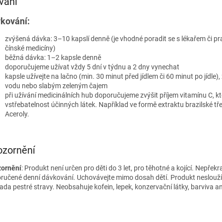
vání
kování:
zvýšená dávka: 3–10 kapslí denně (je vhodné poradit se s lékařem či p
čínské medicíny)
běžná dávka: 1–2 kapsle denně
doporučujeme užívat vždy 5 dní v týdnu a 2 dny vynechat
kapsle užívejte na lačno (min. 30 minut před jídlem či 60 minut po jídle), 
vodu nebo slabým zeleným čajem
při užívání medicinálních hub doporučujeme zvýšit příjem vitamínu C, kt
vstřebatelnost účinných látek. Například ve formě extraktu brazilské tř
Aceroly.
ozornění
ornění
: Produkt není určen pro děti do 3 let, pro těhotné a kojící. Nepřekr
ručené denní dávkování. Uchovávejte mimo dosah dětí. Produkt neslouží
ada pestré stravy. Neobsahuje kofein, lepek, konzervační látky, barviva an