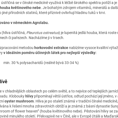
a ústřičná se v čínské medicíně využívá k léčbě širokého spektra potíží a j
houba květinového nebe
. Je bohatým zdrojem vitamínů, minerálů a další
jiné přírodních statinů, které příznivě ovlivňují hladinu tuků v krvi.
ováno v německém Agrolabu.
a
(hlíva ústřičná,
Pleurotus ostreatus
) je lupenitá jedlá houba, která rost
mech či pařezech. Nacházíme ji v trsech.
 zpracování metodou
horkovodní extrakce
nabízíme vysoce kvalitní výta
vy
v ideálním poměru účinných látek pro nejlepší výsledky:
min. 30 % polysacharidů
(reálně bývá 33-34 %)
lívě
 v chladnějších oblastech po celém světě, a to nejvíce od teplejších jarníc
opadu. Klobouky
hlívy
připomínají větší ústřice, odtud pochází její jméno, v 
zní
oyster mushroom
. Hlíva je po staletí známá v tradiční čínské medicíně,
ívána k řešení mnoha zdravotních obtíží a je známá z básní dynastie Sung
room of flower heaven” (houba květinového nebe). Pěstování hlívy se za
ovině minulého století. Překvapivě ne v Číně, ale v Evropě (Itálii a Maďars