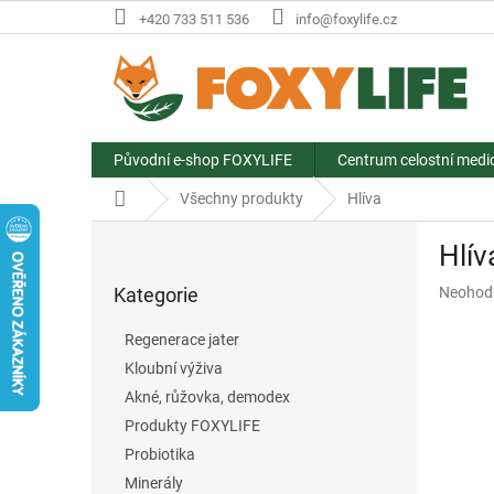
Přejít
+420 733 511 536
info@foxylife.cz
na
obsah
Původní e-shop FOXYLIFE
Centrum celostní medi
Domů
Všechny produkty
Hlíva
P
Hlív
o
Přeskočit
s
Průměr
Kategorie
Neohod
kategorie
t
hodnoce
r
produkt
Regenerace jater
a
je
Kloubní výživa
n
0,0
z
Akné, růžovka, demodex
n
5
í
Produkty FOXYLIFE
hvězdič
p
Probiotika
a
Minerály