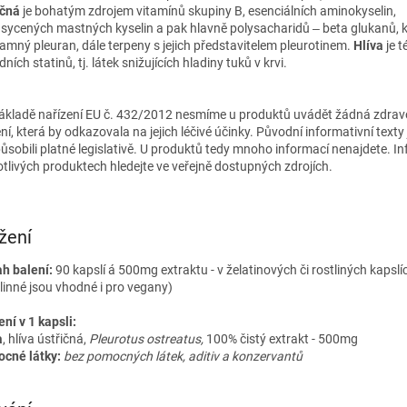
ičná
je bohatým zdrojem vitamínů skupiny B, esenciálních aminokyselin,
sycených mastných kyselin a pak hlavně polysacharidů ‒ beta glukanů, k
amný pleuran, dále terpeny s jejich představitelem pleurotinem.
Hlíva
je 
dních statinů, tj. látek snižujících hladiny tuků v krvi.
ákladě nařízení EU č. 432/2012 nesmíme u produktů uvádět žádná zdrav
ní, která by odkazovala na jejich léčivé účinky. Původní informativní texty
působili platné legislativě. U produktů tedy mnoho informací nenajdete. I
otlivých produktech hledejte ve veřejně dostupných zdrojích.
žení
h balení:
90 kapslí á 500mg extraktu - v želatinových či rostliných kapslí
tlinné jsou vhodné i pro vegany)
ní v 1 kapsli:
a
, hlíva ústřičná,
Pleurotus ostreatus,
100% čistý extrakt - 500mg
cné látky:
bez pomocných látek, aditiv a konzervantů