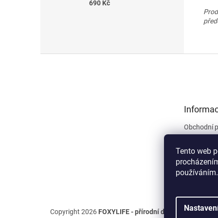
690 Kč
Prod
před
Z
á
p
a
t
Informac
í
Obchodní 
Ochrana os
Tento web p
Formulář p
procházením
Formulář p
používáním.
Smlouvy
Nastaven
Copyright 2026
FOXYLIFE - přírodní doplňky výživy
. V