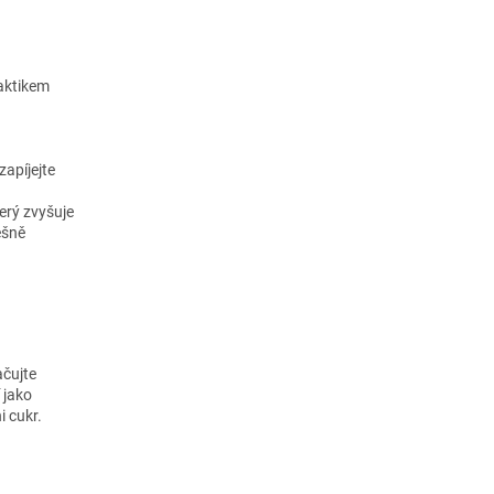
raktikem
zapíjejte
erý zvyšuje
ešně
ačujte
 jako
i cukr.