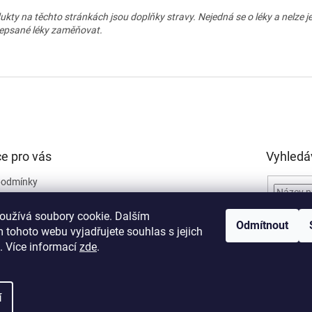
ukty na těchto stránkách jsou doplňky stravy. Nejedná se o léky a nelze j
epsané léky zaměňovat.
e pro vás
Vyhledá
podmínky
obních údajů
oužívá soubory cookie. Dalším
ro reklamaci
Odmítnout
 tohoto webu vyjadřujete souhlas s jejich
ro odstoupení od
. Více informací
zde
.
í
šechna práva vyhrazena.
Upravit nastavení cookies