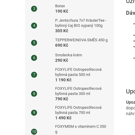
Uží
Borax
190 Kč
Dáv
P. Jentschura 7x7 KräuterTee -
bylinný čaj BIO sypaný 100g
305 Kč
TEPPERWEINOVA SMĚS 450 g
690 Kč
Smolenka krém
290 Kč
FOXYLIFE Ostropestřecová
bylinná pasta 500 ml
1 190 Kč
FOXYLIFE Ostropestřecová
Up
bylinná pasta 300 ml
790 Kč
Upoz
FOXYLIFE Ostropestřecová
dopo
bylinná pasta 700 ml
náhr
1 490 Kč
FOXYMSM s vitamínem C 350
g