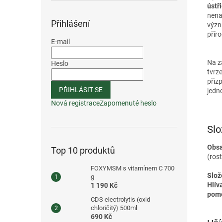
ústř
nena
Přihlášení
význ
příro
E-mail
Na z
Heslo
tvrze
přiz
PŘIHLÁSIT SE
jedn
Nová registrace
Zapomenuté heslo
Slo
Obsa
Top 10 produktů
(ros
FOXYMSM s vitamínem C 700
Slože
g
Hlív
1 190 Kč
pomo
CDS electrolytis (oxid
chloričitý) 500ml
690 Kč