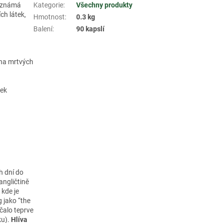
e známá
Kategorie
:
Všechny produkty
ch látek,
Hmotnost
:
0.3 kg
Balení
:
90 kapslí
e na mrtvých
žek
h dní do
angličtině
 kde je
 jako “the
čalo teprve
ku).
Hlíva