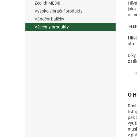
Hlív
Zeolith MED®
jako
Vysoko vibrační produkty
mimo 
Vánoční balíčky
Test
Všechny produkty
Hlív
stro
Díky
z Hlí
O H
Roste
list
pak 
využ
mush
v pol