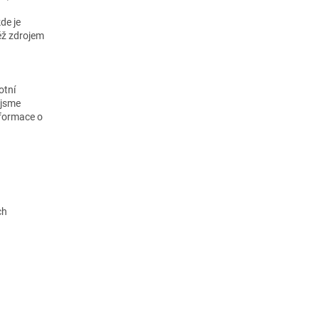
de je
též zdrojem
otní
 jsme
nformace o
ch