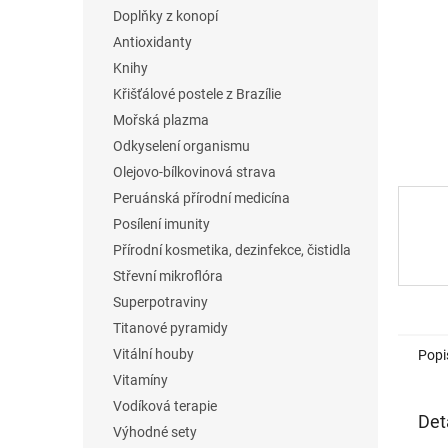
n
Doplňky z konopí
e
Antioxidanty
l
Knihy
Křišťálové postele z Brazílie
Mořská plazma
Odkyselení organismu
Olejovo-bílkovinová strava
Peruánská přírodní medicína
Posílení imunity
Přírodní kosmetika, dezinfekce, čistidla
Střevní mikroflóra
Superpotraviny
Titanové pyramidy
Vitální houby
Popi
Vitamíny
Vodíková terapie
Det
Výhodné sety