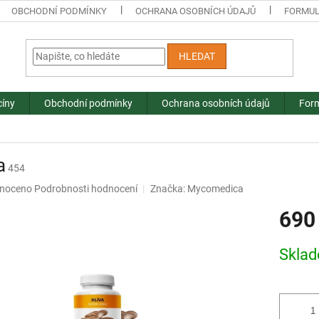
OBCHODNÍ PODMÍNKY
OCHRANA OSOBNÍCH ÚDAJŮ
FORMUL
HLEDAT
cíny
Obchodní podmínky
Ochrana osobních údajů
Form
a
454
né
noceno
Podrobnosti hodnocení
Značka:
Mycomedica
ní
690
u
Měrná
Skla
cena:
ek.