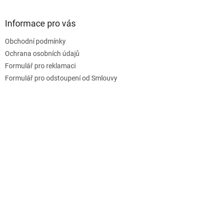
á
p
a
Informace pro vás
t
Obchodní podmínky
í
Ochrana osobních údajů
Formulář pro reklamaci
Formulář pro odstoupení od Smlouvy