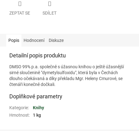
ZEPTAT SE
SDÍLET
Popis
Hodnocení
Diskuze
Detailní popis produktu
DMSO 99% p.a. společně s úžasnou knihou o ještě úžasnější
sirné sloučenině "dymetylsulfoxidu", která byla v Čechách
dlouho očekávaná a díky překladu Mgr. Heleny Cmurové, se
čtenáři konečně dočkali.
Doplňkové parametry
Kategorie
:
Knihy
Hmotnost
:
1 kg
Z