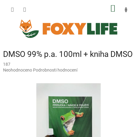
Přejít
NÁKUP
na
obsah
KOŠÍK
DMSO 99% p.a. 100ml + kniha DMSO
187
Průměrné
Neohodnoceno
Podrobnosti hodnocení
hodnocení
produktu
je
0,0
z
5
hvězdiček.