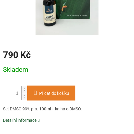
790 Kč
Měrná
Skladem
cena:
Přidat do košíku
Set DMSO 99% p.a. 100ml + kniha o DMSO.
Detailní informace