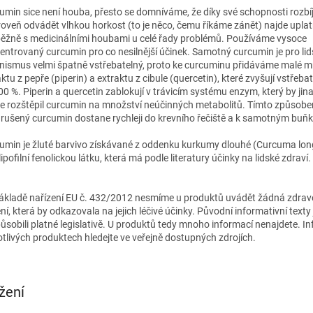
umin sice není houba, přesto se domníváme, že díky své schopnosti rozbí
roveň odvádět vlhkou horkost (to je něco, čemu říkáme zánět) najde uplat
ěžně s medicinálními houbami u celé řady problémů. Používáme vysoce
entrovaný curcumin pro co nesilnější účinek. Samotný curcumin je pro li
nismus velmi špatně vstřebatelný, proto ke curcuminu přidáváme malé m
ktu z pepře (piperin) a extraktu z cibule (quercetin), které zvyšují vstřeba
00 %. Piperin a quercetin zablokují v trávicím systému enzym, který by jin
le rozštěpil curcumin na množství neúčinných metabolitů. Tímto způsob
rušený curcumin dostane rychleji do krevního řečiště a k samotným buň
umin je žluté barvivo získávané z oddenku kurkumy dlouhé (Curcuma lon
lipofilní fenolickou látku, která má podle literatury účinky na lidské zdraví.
ákladě nařízení EU č. 432/2012 nesmíme u produktů uvádět žádná zdrav
ní, která by odkazovala na jejich léčivé účinky. Původní informativní texty
působili platné legislativě. U produktů tedy mnoho informací nenajdete. I
otlivých produktech hledejte ve veřejně dostupných zdrojích.
žení