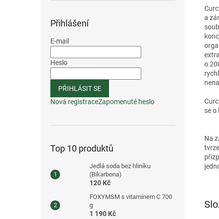
Curc
a zá
Přihlášení
soub
konc
E-mail
orga
extra
Heslo
o 20
rych
nena
PŘIHLÁSIT SE
Curc
Nová registrace
Zapomenuté heslo
se o 
Na z
Top 10 produktů
tvrze
přiz
jedn
Jedlá soda bez hliníku
(Bikarbona)
120 Kč
FOXYMSM s vitamínem C 700
Slo
g
1 190 Kč