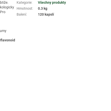
btíže.
Kategorie
:
Všechny produkty
kologicky
Hmotnost
:
0.3 kg
 Pro
Balení
:
120 kapslí
rkumy
oflavonoid