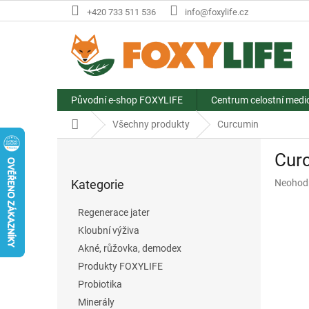
Přejít
+420 733 511 536
info@foxylife.cz
na
obsah
Původní e-shop FOXYLIFE
Centrum celostní medi
Domů
Všechny produkty
Curcumin
P
Cur
o
Přeskočit
s
Průměr
Kategorie
Neohod
kategorie
t
hodnoce
r
produkt
Regenerace jater
a
je
Kloubní výživa
n
0,0
z
Akné, růžovka, demodex
n
5
í
Produkty FOXYLIFE
hvězdič
p
Probiotika
a
Minerály