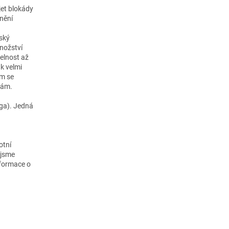
jet blokády
nění
dský
nožství
telnost až
ak velmi
em se
kám.
ga). Jedná
otní
 jsme
nformace o