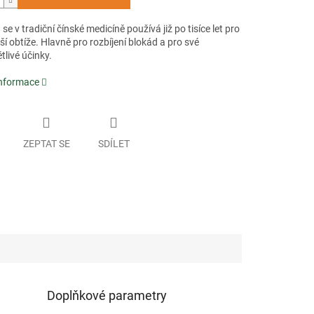
e v tradiční čínské medicíně používá již po tisíce let pro
ší obtíže. Hlavně pro rozbíjení blokád a pro své
tlivé účinky.
informace
ZEPTAT SE
SDÍLET
Doplňkové parametry