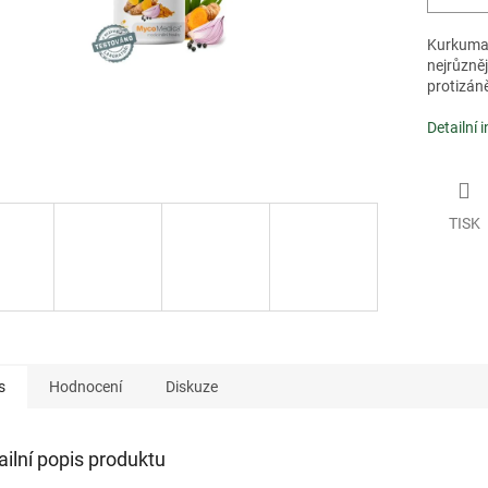
Kurkuma s
nejrůzněj
protizáně
Detailní 
TISK
s
Hodnocení
Diskuze
ailní popis produktu