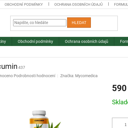
OBCHODNÍ PODMÍNKY
OCHRANA OSOBNÍCH ÚDAJŮ
FORMUL
HLEDAT
cíny
Obchodní podmínky
Ochrana osobních údajů
Form
cumin
437
né
noceno
Podrobnosti hodnocení
Značka:
Mycomedica
ní
590
u
Měrná
Skla
cena:
ek.