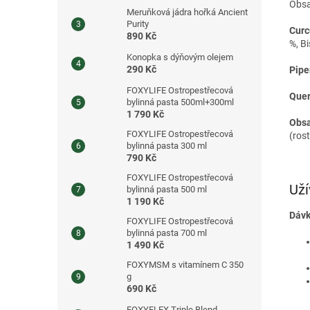
Obsa
Meruňková jádra hořká Ancient
Purity
Cur
890 Kč
%, B
Konopka s dýňovým olejem
290 Kč
Pipe
FOXYLIFE Ostropestřecová
Quer
bylinná pasta 500ml+300ml
1 790 Kč
Obsa
FOXYLIFE Ostropestřecová
(ros
bylinná pasta 300 ml
790 Kč
FOXYLIFE Ostropestřecová
Uží
bylinná pasta 500 ml
1 190 Kč
Dávk
FOXYLIFE Ostropestřecová
bylinná pasta 700 ml
1 490 Kč
FOXYMSM s vitamínem C 350
g
690 Kč
FOXYFLEX Triple Blend