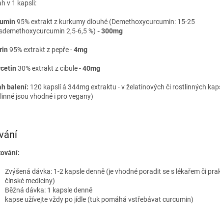
h v 1 kapsli:
cumin
95% extrakt z kurkumy dlouhé (Demethoxycurcumin: 15-25
isdemethoxycurcumin 2,5-6,5 %)
- 300mg
rin
95% extrakt z pepře -
4mg
cetin
30% extrakt z cibule -
40mg
h balení:
120 kapslí á 344mg extraktu - v želatinových či rostlinných kap
tlinné jsou vhodné i pro vegany)
vání
ování:
Zvýšená dávka: 1-2 kapsle denně (je vhodné poradit se s lékařem či pra
čínské medicíny)
Běžná dávka: 1 kapsle denně
kapse užívejte vždy po jídle (tuk pomáhá vstřebávat curcumin)