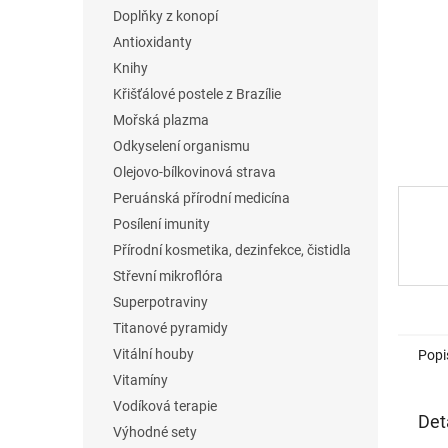
n
Doplňky z konopí
e
Antioxidanty
l
Knihy
Křišťálové postele z Brazílie
Mořská plazma
Odkyselení organismu
Olejovo-bílkovinová strava
Peruánská přírodní medicína
Posílení imunity
Přírodní kosmetika, dezinfekce, čistidla
Střevní mikroflóra
Superpotraviny
Titanové pyramidy
Vitální houby
Popi
Vitamíny
Vodíková terapie
Det
Výhodné sety