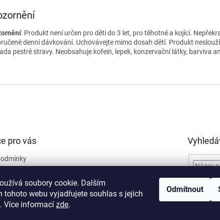
ozornění
ornění
: Produkt není určen pro děti do 3 let, pro těhotné a kojící. Nepřekr
ručené denní dávkování. Uchovávejte mimo dosah dětí. Produkt neslouží
ada pestré stravy. Neobsahuje kofein, lepek, konzervační látky, barviva an
e pro vás
Vyhledá
podmínky
obních údajů
oužívá soubory cookie. Dalším
ro reklamaci
Odmítnout
 tohoto webu vyjadřujete souhlas s jejich
ro odstoupení od
. Více informací
zde
.