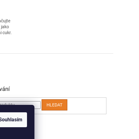
ačujte
 jako
i cukr.
vání
HLEDAT
Souhlasím