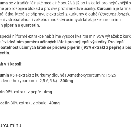
kuma
se v tradiční čínské medicíně používá již po tisíce let pro nejrůznější o
ě pro rozbíjení blokád a pro své protizánětlivé účinky.
Curcumin
je farma
ná látka, která se připravuje extrakcí z kurkumy dlouhé (
Curcuma longa
).
ení vstřebatelnosti velkého množství účinných látek je ke curcuminu
án
piperin
a
quercetin.
 speciální formě extrakce nabízíme vysoce kvalitní min 95% výtažek z ku
hé
v ideálním poměru účinných látek pro nejlepší výsledky. Pro lepší
ebatelnost účinných látek se přidává piperin ( 95% extrakt z pepře) a bi
cetin.
h v 1 kapsli:
cumin
95% extrakt z kurkumy dlouhé (Demethoxycurcumin: 15-25
isdemethoxycurcumin 2,5-6,5 %)
- 300mg
rin
95% extrakt z pepře -
4mg
cetin
30% extrakt z cibule -
40mg
urcuminu