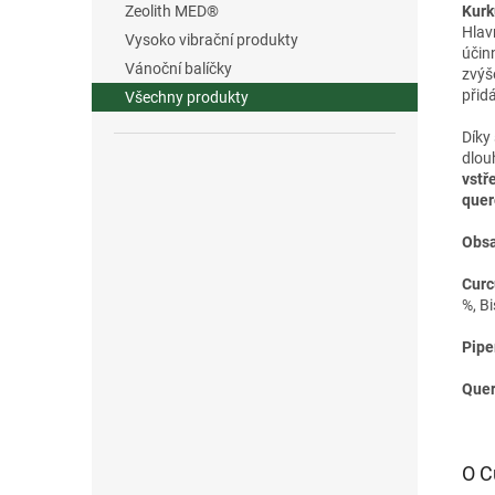
Kur
Zeolith MED®
Hlavn
Vysoko vibrační produkty
účin
Vánoční balíčky
zvýš
přid
Všechny produkty
Díky
dlou
vstř
quer
Obsa
Cur
%, B
Pipe
Quer
O C