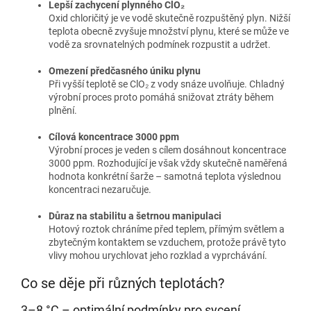
Lepší zachycení plynného ClO₂
Oxid chloričitý je ve vodě skutečně rozpuštěný plyn. Nižší
teplota obecně zvyšuje množství plynu, které se může ve
vodě za srovnatelných podmínek rozpustit a udržet.
Omezení předčasného úniku plynu
Při vyšší teplotě se ClO₂ z vody snáze uvolňuje. Chladný
výrobní proces proto pomáhá snižovat ztráty během
plnění.
Cílová koncentrace 3000 ppm
Výrobní proces je veden s cílem dosáhnout koncentrace
3000 ppm. Rozhodující je však vždy skutečně naměřená
hodnota konkrétní šarže – samotná teplota výslednou
koncentraci nezaručuje.
Důraz na stabilitu a šetrnou manipulaci
Hotový roztok chráníme před teplem, přímým světlem a
zbytečným kontaktem se vzduchem, protože právě tyto
vlivy mohou urychlovat jeho rozklad a vyprchávání.
Co se děje při různých teplotách?
3–8 °C – optimální podmínky pro sycení