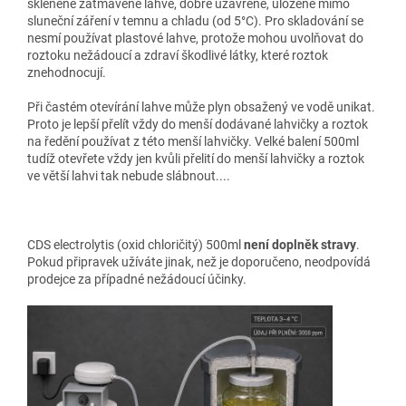
skleněné zatmavené láhve, dobře uzavřené, uložené mimo
sluneční záření v temnu a chladu (od 5°C). Pro skladování se
nesmí používat plastové lahve, protože mohou uvolňovat do
roztoku nežádoucí a zdraví škodlivé látky, které roztok
znehodnocují.
Při častém otevírání lahve může plyn obsažený ve vodě unikat.
Proto je lepší přelít vždy do menší dodávané lahvičky a roztok
na ředění používat z této menší lahvičky. Velké balení 500ml
tudíž otevřete vždy jen kvůli přelití do menší lahvičky a roztok
ve větší lahvi tak nebude slábnout....
CDS electrolytis (oxid chloričitý) 500ml
není doplněk stravy
.
Pokud připravek užíváte jinak, než je doporučeno, neodpovídá
prodejce za případné nežádoucí účinky.