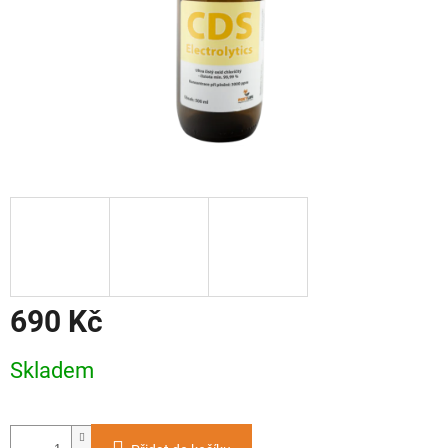
690 Kč
Měrná
Skladem
cena: