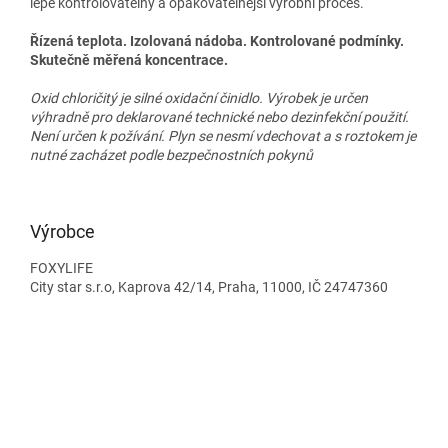
lépe kontrolovatelný a opakovatelnější výrobní proces.
Řízená teplota. Izolovaná nádoba. Kontrolované podmínky.
Skutečně měřená koncentrace.
Oxid chloričitý je silné oxidační činidlo. Výrobek je určen
výhradně pro deklarované technické nebo dezinfekční použití.
Není určen k požívání. Plyn se nesmí vdechovat a s roztokem je
nutné zacházet podle bezpečnostních pokynů
Výrobce
FOXYLIFE
City star s.r.o, Kaprova 42/14, Praha, 11000, IČ 24747360