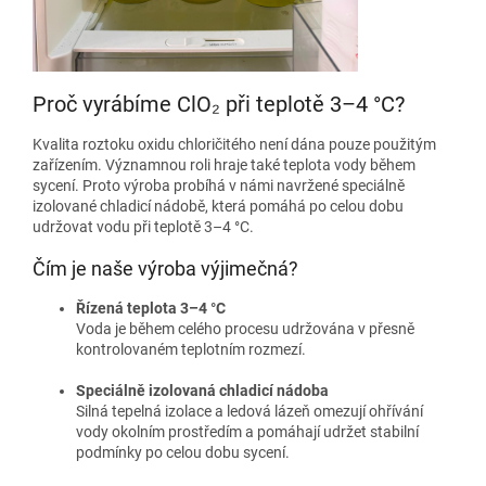
Proč vyrábíme ClO₂ při teplotě 3–4 °C?
Kvalita roztoku oxidu chloričitého není dána pouze použitým
zařízením. Významnou roli hraje také teplota vody během
sycení. Proto výroba probíhá v námi navržené speciálně
izolované chladicí nádobě, která pomáhá po celou dobu
udržovat vodu při teplotě 3–4 °C.
Čím je naše výroba výjimečná?
Řízená teplota 3–4 °C
Voda je během celého procesu udržována v přesně
kontrolovaném teplotním rozmezí.
Speciálně izolovaná chladicí nádoba
Silná tepelná izolace a ledová lázeň omezují ohřívání
vody okolním prostředím a pomáhají udržet stabilní
podmínky po celou dobu sycení.