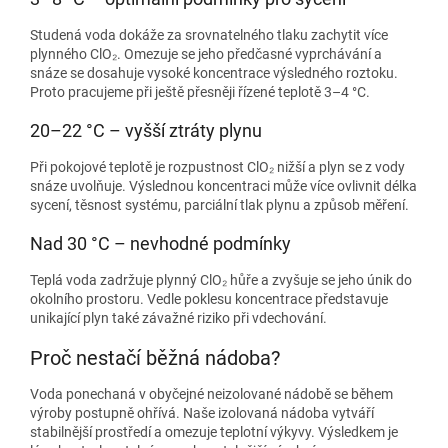
Studená voda dokáže za srovnatelného tlaku zachytit více
plynného ClO₂. Omezuje se jeho předčasné vyprchávání a
snáze se dosahuje vysoké koncentrace výsledného roztoku.
Proto pracujeme při ještě přesněji řízené teplotě 3–4 °C.
20–22 °C – vyšší ztráty plynu
Při pokojové teplotě je rozpustnost ClO₂ nižší a plyn se z vody
snáze uvolňuje. Výslednou koncentraci může více ovlivnit délka
sycení, těsnost systému, parciální tlak plynu a způsob měření.
Nad 30 °C – nevhodné podmínky
Teplá voda zadržuje plynný ClO₂ hůře a zvyšuje se jeho únik do
okolního prostoru. Vedle poklesu koncentrace představuje
unikající plyn také závažné riziko při vdechování.
Proč nestačí běžná nádoba?
Voda ponechaná v obyčejné neizolované nádobě se během
výroby postupně ohřívá. Naše izolovaná nádoba vytváří
stabilnější prostředí a omezuje teplotní výkyvy. Výsledkem je