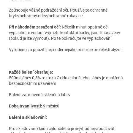
Způsobuje vážné podráždění očí. Používejte ochranné
brýle/ochranný oděv/ochranné rukavice.
Při náhodném zasažení očí:
Několik minut opatrně oči
vyplachujte vodou. Vyjměte kontaktní čočky, jsou-li nasazeny
(pokud je lze vyjmout). Po té pokračujte ve vyplachování.
Vyrobeno za použití nejmodernějšího přístroje pro elektrolýzu :
Každé balení obsahuje:
500ml láhev 0,3% roztoku Oxidu chloričitého, láhev je opatřená
bezpečnostním uzávěrem
Balení: zatmavená skleněná láhev
Doba trvanlivosti:
9 měsíců
Balení a skladování:
Pro skladování Oxidu chloričitého je nejvhodnější používat