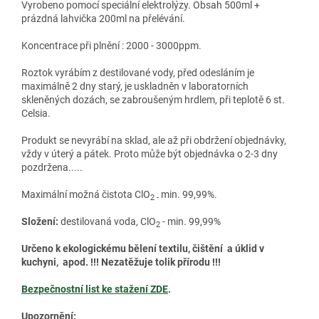
Vyrobeno pomocí speciální elektrolýzy. Obsah 500ml +
prázdná lahvička 200ml na přelévání.
Koncentrace při plnění : 2000 - 3000ppm.
Roztok vyrábím z destilované vody, před odesláním je
maximálně 2 dny starý, je uskladněn v laboratorních
skleněných dozách, se zabroušeným hrdlem, při teplotě 6 st.
Celsia.
Produkt se nevyrábí na sklad, ale až při obdržení objednávky,
vždy v úterý a pátek. Proto může být objednávka o 2-3 dny
pozdržena.....
Maximální možná čistota ClO
min. 99,99%.
2 -
Složení:
destilovaná voda, ClO
- min. 99,99%
2
Určeno k ekologickému bělení textilu, čištění a úklid v
kuchyni, apod. !!! Nezatěžuje tolik přírodu !!!
Bezpečnostní list ke stažení ZDE
.
Upozornění: