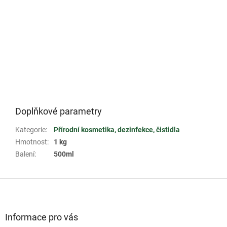
Doplňkové parametry
Kategorie
:
Přírodní kosmetika, dezinfekce, čistidla
Hmotnost
:
1 kg
Balení
:
500ml
Z
á
p
a
Informace pro vás