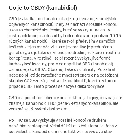
Co je to CBD? (kanabidiol)
CBD je zkratka pro kanabidiol, a je to jeden z nejznámějších
objevených kanabinoidů, který se nachází v rostlině konopí.
Jsou to chemické sloučeniny, které se vyskytují nejen v
rostlinách konopí, a dosud bylo identifikováno přibližně 10-15
různých kanabinoidů, které se tvoří především v samičích
květech. Jejich množství, které je v rostlině je předurčeno
geneticky, ale je také ovlivněno prostředím, ve kterém rostlina
konopí roste. V rostlině se přirozeně vyskytují ve formě
karboxylové kyseliny, proto se například CBD (kanabidiol)
označuje jako CBDA. Obsahují také oxid uhličitý. Po zahřátí
nebo po přijetí dostatečného množství energie na odštěpení
skupiny CO2 vzniká „neutrální kanabinoid“, který je v tomto
případě CBD. Tento proces se nazývá dekarboxylace.
CBD má podobnou chemickou strukturu jako jiný, možná ještě
známější kanabinoid THC (delta-9-tetrahydrokanabinol), ale
výrazně se liší svými vlastnostmi.
Po THC se CBD vyskytuje v rostlině konopí ve druhém
největším zastoupení. Velmi důležitou věcí, kterou je třeba v
souvislosti s kanabidiolem říci je fakt, že nevyvolává stav