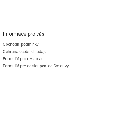
Z
á
p
a
Informace pro vás
t
Obchodní podmínky
í
Ochrana osobních údajů
Formulář pro reklamaci
Formulář pro odstoupení od Smlouvy