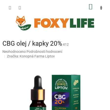
Přejít
NÁKUP
na
obsah
KOŠÍK
CBG olej / kapky 20%
412
Průměrné
Neohodnoceno
Podrobnosti hodnocení
hodnocení
Značka:
Konopná Farma Liptov
produktu
je
0,0
z
5
hvězdiček.