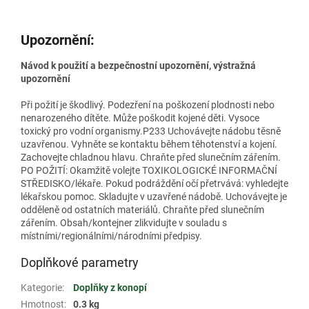
Upozornění:
Návod k použití a bezpečnostní upozornění, výstražná
upozornění
Při požití je škodlivý. Podezření na poškození plodnosti nebo
nenarozeného dítěte. Může poškodit kojené děti. Vysoce
toxický pro vodní organismy.P233 Uchovávejte nádobu těsně
uzavřenou. Vyhněte se kontaktu během těhotenství a kojení.
Zachovejte chladnou hlavu. Chraňte před slunečním zářením.
PO POŽITÍ: Okamžitě volejte TOXIKOLOGICKÉ INFORMAČNÍ
STŘEDISKO/lékaře. Pokud podráždění očí přetrvává: vyhledejte
lékařskou pomoc. Skladujte v uzavřené nádobě. Uchovávejte je
odděleně od ostatních materiálů. Chraňte před slunečním
zářením. Obsah/kontejner zlikvidujte v souladu s
místními/regionálními/národními předpisy.
Doplňkové parametry
Kategorie
:
Doplňky z konopí
Hmotnost
:
0.3 kg