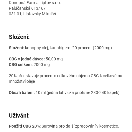
Konopná Farma Liptov s.r.o.
Palúčanská 613/ 67
031 01, Liptovský Mikuláš
Složení:
Složení:
konopný olej, kanabigerol 20 procent (2000 mg)
CBG v jedné dávce:
50,00 mg
CBG celkem:
2000 mg
20% představuje procento celkového objemu CBG k celkovému
množství oleje
Obsah balení:
10 ml (jedna lahvička přibližně 230-240 kapek)
Užívání:
Použití CBG 20%
: Surovina pro další zpracování v kosmetice.