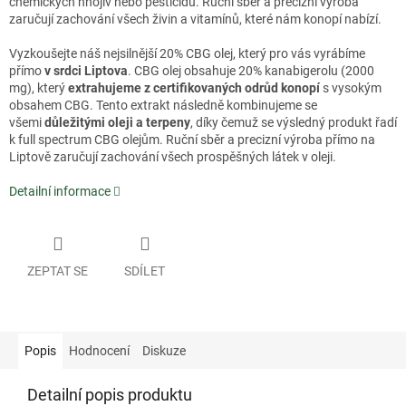
chemických hnojiv nebo pesticidů. Ruční sběr a precizní výroba
zaručují zachování všech živin a vitamínů, které nám konopí nabízí.
Vyzkoušejte náš nejsilnější 20% CBG olej, který pro vás vyrábíme
přímo
v srdci Liptova
. CBG olej obsahuje 20% kanabigerolu (2000
mg), který
extrahujeme z certifikovaných odrůd konopí
s vysokým
obsahem CBG. Tento extrakt následně kombinujeme se
všemi
důležitými oleji a terpeny
, díky čemuž se výsledný produkt řadí
k full spectrum CBG olejům. Ruční sběr a precizní výroba přímo na
Liptově zaručují zachování všech prospěšných látek v oleji.
Detailní informace
ZEPTAT SE
SDÍLET
Popis
Hodnocení
Diskuze
Detailní popis produktu