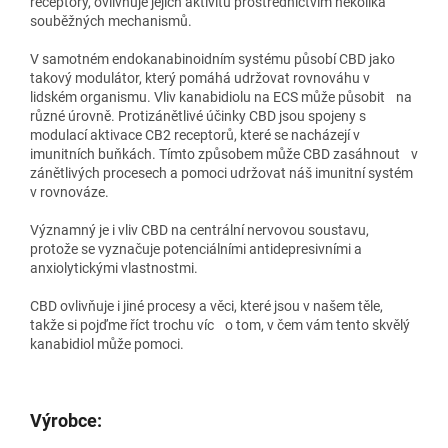
receptory, ovlivňuje jejich aktivitu prostřednictvím několika
souběžných mechanismů.
V samotném endokanabinoidním systému působí CBD jako
takový modulátor, který pomáhá udržovat rovnováhu v
lidském organismu. Vliv kanabidiolu na ECS může působit na
různé úrovně. Protizánětlivé účinky CBD jsou spojeny s
modulací aktivace CB2 receptorů, které se nacházejí v
imunitních buňkách. Tímto způsobem může CBD zasáhnout v
zánětlivých procesech a pomoci udržovat náš imunitní systém
v rovnováze.
Významný je i vliv CBD na centrální nervovou soustavu,
protože se vyznačuje potenciálními antidepresivními a
anxiolytickými vlastnostmi.
CBD ovlivňuje i jiné procesy a věci, které jsou v našem těle,
takže si pojďme říct trochu víc o tom, v čem vám tento skvělý
kanabidiol může pomoci.
Výrobce: