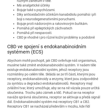
různým zánětům v těle.
Má analgetické účinky
Bojuje také s psychózami.
Díky antioxidačním účinkům kanabidiolu pomáhá i při
boji s neurodegenerativními poruchami.
Bojuje proti nádorovým a rakovinovým buňkám.
Pomáhá při epileptických záchvatech
Pomáhá při nespavosti.
CBD je vhodné i pro různé kožní problémy a podobně
CBD ve spojení s endokanabinoidním
systémem (ECS)
Abychom mohli pochopit, jak CBD ovlivňuje náš organismus,
musíme také zmínit endokanabinoidní systém. V našem těle
existuje endokanabinoidní systém, jehož receptory jsou
rozmístěny po celém těle. Skládá se ze tří částí, kterými jsou
receptory, endokanabinoidy a enzymy, které jsou zodpovědné
za syntézu a degradaci endokanabinoidů. Receptory mají
zvláštní tvar, který umožňuje, aby se na ně vázala pouze určitá
sloučenina. Trochu jako zámek a klíč. Pokud se na receptor
naváže správná sloučenina, receptor se aktivuje a předá signál
dál. Endokanabinoidní systém má receptory CB1 a CB2.
Receptory CB1 se nacházejí především v mozku, kde řídí