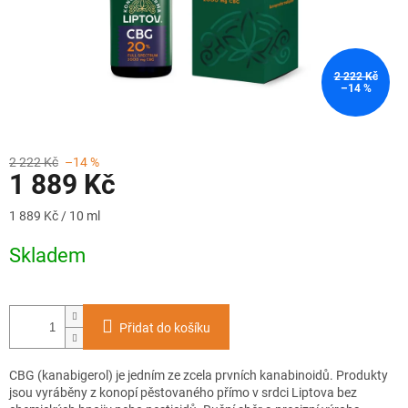
2 222 Kč
–14 %
2 222 Kč
–14 %
1 889 Kč
Měrná
1 889 Kč / 10 ml
cena:
Skladem
Přidat do košíku
CBG (kanabigerol) je jedním ze zcela prvních kanabinoidů. Produkty
jsou vyráběny z konopí pěstovaného přímo v srdci Liptova bez