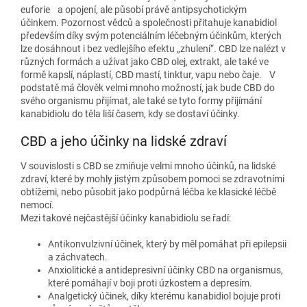
euforie a opojení, ale působí právě antipsychotickým
účinkem. Pozornost vědců a společnosti přitahuje kanabidiol
především díky svým potenciálním léčebným účinkům, kterých
lze dosáhnout i bez vedlejšího efektu „zhulení“. CBD lze nalézt v
různých formách a užívat jako CBD olej, extrakt, ale také ve
formě kapslí, náplastí, CBD mastí, tinktur, vapu nebo čaje. V
podstatě má člověk velmi mnoho možností, jak bude CBD do
svého organismu přijímat, ale také se tyto formy přijímání
kanabidiolu do těla liší časem, kdy se dostaví účinky.
CBD a jeho účinky na lidské zdraví
V souvislosti s CBD se zmiňuje velmi mnoho účinků, na lidské
zdraví, které by mohly jistým způsobem pomoci se zdravotními
obtížemi, nebo působit jako podpůrná léčba ke klasické léčbě
nemocí.
Mezi takové nejčastější účinky kanabidiolu se řadí:
Antikonvulzivní účinek, který by měl pomáhat při epilepsii
a záchvatech.
Anxiolitické a antidepresivní účinky CBD na organismus,
které pomáhají v boji proti úzkostem a depresím.
Analgetický účinek, díky kterému kanabidiol bojuje proti