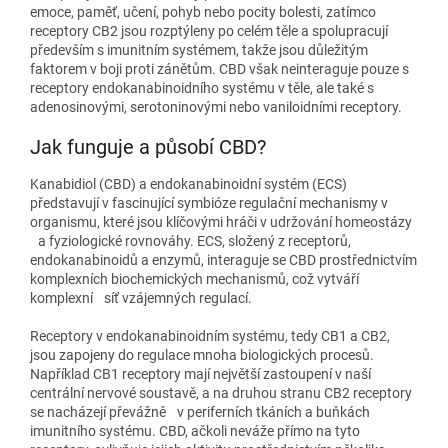
emoce, paměť, učení, pohyb nebo pocity bolesti, zatímco
receptory CB2 jsou rozptýleny po celém těle a spolupracují
především s imunitním systémem, takže jsou důležitým
faktorem v boji proti zánětům. CBD však neinteraguje pouze s
receptory endokanabinoidního systému v těle, ale také s
adenosinovými, serotoninovými nebo vaniloidními receptory.
Jak funguje a působí CBD?
Kanabidiol (CBD) a endokanabinoidní systém (ECS)
představují v fascinující symbióze regulační mechanismy v
organismu, které jsou klíčovými hráči v udržování homeostázy
a fyziologické rovnováhy. ECS, složený z receptorů,
endokanabinoidů a enzymů, interaguje se CBD prostřednictvím
komplexních biochemických mechanismů, což vytváří
komplexní síť vzájemných regulací.
Receptory v endokanabinoidním systému, tedy CB1 a CB2,
jsou zapojeny do regulace mnoha biologických procesů.
Například CB1 receptory mají největší zastoupení v naší
centrální nervové soustavě, a na druhou stranu CB2 receptory
se nacházejí převážně v periferních tkáních a buňkách
imunitního systému. CBD, ačkoli neváže přímo na tyto