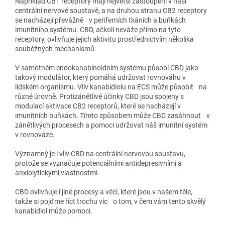
Například CB1 receptory mají největší zastoupení v naší
centrální nervové soustavě, a na druhou stranu CB2 receptory
se nacházejí převážně v periferních tkáních a buňkách
imunitního systému. CBD, ačkoli neváže přímo na tyto
receptory, ovlivňuje jejich aktivitu prostřednictvím několika
souběžných mechanismů.
V samotném endokanabinoidním systému působí CBD jako
takový modulátor, který pomáhá udržovat rovnováhu v
lidském organismu. Vliv kanabidiolu na ECS může působit na
různé úrovně. Protizánětlivé účinky CBD jsou spojeny s
modulací aktivace CB2 receptorů, které se nacházejí v
imunitních buňkách. Tímto způsobem může CBD zasáhnout v
zánětlivých procesech a pomoci udržovat náš imunitní systém
v rovnováze.
Významný je i vliv CBD na centrální nervovou soustavu,
protože se vyznačuje potenciálními antidepresivními a
anxiolytickými vlastnostmi.
CBD ovlivňuje i jiné procesy a věci, které jsou v našem těle,
takže si pojďme říct trochu víc o tom, v čem vám tento skvělý
kanabidiol může pomoci.