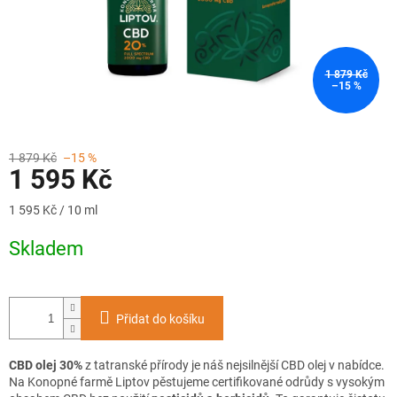
1 879 Kč
–15 %
1 879 Kč
–15 %
1 595 Kč
Měrná
1 595 Kč / 10 ml
cena:
Skladem
Přidat do košíku
CBD olej 30%
z tatranské přírody je náš nejsilnější CBD olej v nabídce.
Na Konopné farmě Liptov pěstujeme certifikované odrůdy s vysokým