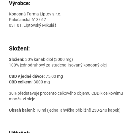
Výrobce:
Konopná Farma Liptov s.r.o.
Palúčanská 613/ 67
031 01, Liptovský Mikuláš
Složení:
Složení:
30% kanabidiol (3000 mg)
100% jednodruhový za studena lisovaný konopný olej
CBD v jedné dávce:
75,00 mg
CBD celkem:
3000 mg
30% představuje procento celkového objemu CBD k celkovému
množství oleje
Obsah balení:
10 ml (jedna lahvička přibližně 230-240 kapek)