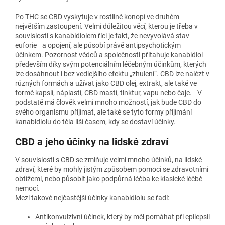
Po THC se CBD vyskytuje v rostlině konopí ve druhém
největším zastoupení. Velmi důležitou věcí, kterou je třeba v
souvislosti s kanabidiolem říci je fakt, že nevyvolává stav
euforie a opojení, ale působí právě antipsychotickým
účinkem. Pozornost vědců a společnosti přitahuje kanabidiol
především díky svým potenciálním léčebným účinkům, kterých
lze dosáhnout i bez vedlejšího efektu „zhulení“. CBD lze nalézt v
různých formách a užívat jako CBD olej, extrakt, ale také ve
formě kapslí, náplastí, CBD mastí, tinktur, vapu nebo čaje. V
podstatě má člověk velmi mnoho možností, jak bude CBD do
svého organismu přijímat, ale také se tyto formy přijímání
kanabidiolu do těla liší časem, kdy se dostaví účinky.
CBD a jeho účinky na lidské zdraví
V souvislosti s CBD se zmiňuje velmi mnoho účinků, na lidské
zdraví, které by mohly jistým způsobem pomoci se zdravotními
obtížemi, nebo působit jako podpůrná léčba ke klasické léčbě
nemocí.
Mezi takové nejčastější účinky kanabidiolu se řadí:
Antikonvulzivní účinek, který by měl pomáhat při epilepsii