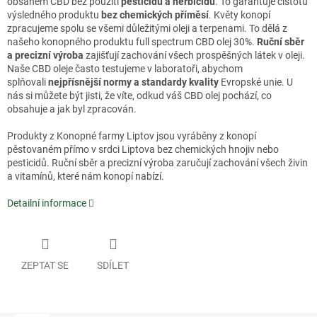
obsahem CBD bez použití
pesticidů a herbicidů
. To garantuje čistotu
výsledného produktu
bez chemických příměsí
. Květy konopí
zpracujeme spolu se všemi důležitými oleji a terpenami. To dělá z
našeho konopného produktu full spectrum CBD olej 30%.
Ruční sběr
a precizní výroba
zajišťují zachování všech prospěšných látek v oleji.
Naše CBD oleje často testujeme v laboratoři, abychom
splňovali
nejpřísnější normy a standardy kvality
Evropské unie. U
nás si můžete být jisti, že víte, odkud váš CBD olej pochází, co
obsahuje a jak byl zpracován.
Produkty z Konopné farmy Liptov jsou vyráběny z konopí
pěstovaném přímo v srdci Liptova bez chemických hnojiv nebo
pesticidů. Ruční sběr a precizní výroba zaručují zachování všech živin
a vitamínů, které nám konopí nabízí.
Detailní informace
ZEPTAT SE
SDÍLET