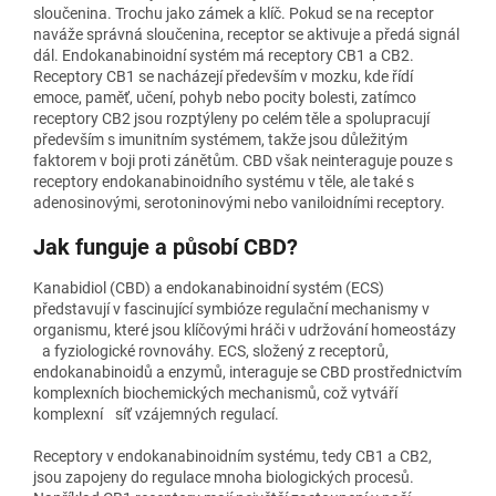
sloučenina. Trochu jako zámek a klíč. Pokud se na receptor
naváže správná sloučenina, receptor se aktivuje a předá signál
dál. Endokanabinoidní systém má receptory CB1 a CB2.
Receptory CB1 se nacházejí především v mozku, kde řídí
emoce, paměť, učení, pohyb nebo pocity bolesti, zatímco
receptory CB2 jsou rozptýleny po celém těle a spolupracují
především s imunitním systémem, takže jsou důležitým
faktorem v boji proti zánětům. CBD však neinteraguje pouze s
receptory endokanabinoidního systému v těle, ale také s
adenosinovými, serotoninovými nebo vaniloidními receptory.
Jak funguje a působí CBD?
Kanabidiol (CBD) a endokanabinoidní systém (ECS)
představují v fascinující symbióze regulační mechanismy v
organismu, které jsou klíčovými hráči v udržování homeostázy
a fyziologické rovnováhy. ECS, složený z receptorů,
endokanabinoidů a enzymů, interaguje se CBD prostřednictvím
komplexních biochemických mechanismů, což vytváří
komplexní síť vzájemných regulací.
Receptory v endokanabinoidním systému, tedy CB1 a CB2,
jsou zapojeny do regulace mnoha biologických procesů.