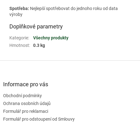
Spotřeba:
Nejlepší spotřebovat do jednoho roku od data
výroby
Doplňkové parametry
Kategorie
:
Všechny produkty
Hmotnost
:
0.3 kg
Z
á
p
a
Informace pro vás
t
Obchodní podmínky
í
Ochrana osobních údajů
Formulář pro reklamaci
Formulář pro odstoupení od Smlouvy