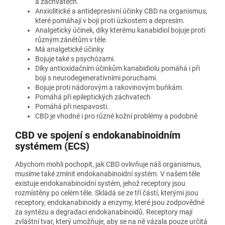
a záchvatech.
Anxiolitické a antidepresivní účinky CBD na organismus,
které pomáhají v boji proti úzkostem a depresím.
Analgetický účinek, díky kterému kanabidiol bojuje proti
různým zánětům v těle.
Má analgetické účinky
Bojuje také s psychózami.
Díky antioxidačním účinkům kanabidiolu pomáhá i při
boji s neurodegenerativními poruchami.
Bojuje proti nádorovým a rakovinovým buňkám.
Pomáhá při epileptických záchvatech
Pomáhá při nespavosti.
CBD je vhodné i pro různé kožní problémy a podobně
CBD ve spojení s endokanabinoidním
systémem (ECS)
Abychom mohli pochopit, jak CBD ovlivňuje náš organismus,
musíme také zmínit endokanabinoidní systém. V našem těle
existuje endokanabinoidní systém, jehož receptory jsou
rozmístěny po celém těle. Skládá se ze tří částí, kterými jsou
receptory, endokanabinoidy a enzymy, které jsou zodpovědné
za syntézu a degradaci endokanabinoidů. Receptory mají
zvláštní tvar, který umožňuje, aby se na ně vázala pouze určitá