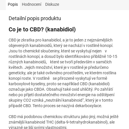
Popis
Hodnocení
Diskuze
Detailní popis produktu
Co je to CBD? (kanabidiol)
CBD je zkratka pro kanabidiol, a je to jeden z nejznámějších
objevených kanabinoidů, který se nachází v rostlině konopí.
Jsou to chemické sloučeniny, které se vyskytují nejen v
rostlinách konopí, a dosud bylo identifikováno přibližně 10-15
různých kanabinoidů, které se tvoří především v samičích
květech. Jejich množství, které je v rostlině je předurčeno
geneticky, ale je také ovlivněno prostředím, ve kterém rostlina
konopí roste. V rostlině se přirozeně vyskytují ve formě
karboxylové kyseliny, proto se například CBD (kanabidiol)
označuje jako CBDA. Obsahují také oxid uhličitý. Po zahřátí
nebo po přijetí dostatečného množství energie na odštěpení
skupiny CO2 vzniká „neutrální kanabinoid“, který je v tomto
případě CBD. Tento proces se nazývá dekarboxylace.
CBD má podobnou chemickou strukturu jako jiný, možná ještě
známější kanabinoid THC (delta-9-tetrahydrokanabinol), ale
výrazně se liší svými vlastnostmi.