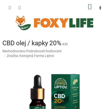
Přejít
NÁKUP
na
obsah
KOŠÍK
CBD olej / kapky 20%
430
Průměrné
Neohodnoceno
Podrobnosti hodnocení
hodnocení
Značka:
Konopná Farma Liptov
produktu
je
0,0
z
5
hvězdiček.