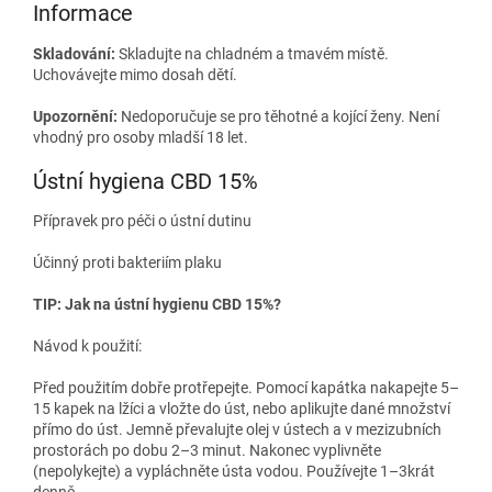
Informace
Skladování:
Skladujte na chladném a tmavém místě.
Uchovávejte mimo dosah dětí.
Upozornění:
Nedoporučuje se pro těhotné a kojící ženy. Není
vhodný pro osoby mladší 18 let.
Ústní hygiena CBD 15%
Přípravek pro péči o ústní dutinu
Účinný proti bakteriím plaku
TIP: Jak na ústní hygienu CBD 15%?
Návod k použití:
Před použitím dobře protřepejte. Pomocí kapátka nakapejte 5–
15 kapek na lžíci a vložte do úst, nebo aplikujte dané množství
přímo do úst. Jemně převalujte olej v ústech a v mezizubních
prostorách po dobu 2–3 minut. Nakonec vyplivněte
(nepolykejte) a vypláchněte ústa vodou. Používejte 1–3krát