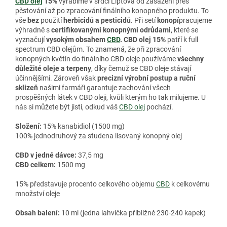
CBD olej
15%
vyrábíme v srdci Liptova od zasazení přes
pěstování až po zpracování finálního konopného produktu. To
vše
bez
použití
herbicidů a pesticidů
. Při setí
konopí
pracujeme
výhradně s
certifikovanými konopnými odrůdami
, které se
vyznačují
vysokým obsahem
CBD
. CBD olej 15%
patří k full
spectrum CBD olejům. To znamená, že při zpracování
konopných květin do finálního CBD oleje používáme
všechny
důležité oleje a terpeny
, díky čemuž se CBD oleje stávají
účinnějšími. Zároveň však
precizní výrobní postup a ruční
sklizeň
našimi farmáři garantuje zachování všech
prospěšných látek v CBD oleji, kvůli kterým ho tak milujeme. U
nás si můžete být jisti, odkud váš
CBD olej
pochází.
Složení:
15% kanabidiol (1500 mg)
100% jednodruhový za studena lisovaný konopný olej
CBD v jedné dávce:
37,5 mg
CBD celkem:
1500 mg
15% představuje procento celkového objemu
CBD
k celkovému
množství oleje
Obsah balení:
10 ml (jedna lahvička přibližně 230-240 kapek)