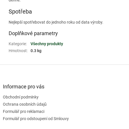
denně.
Spotřeba
Nejlepší spotřebovat do jednoho roku od data výroby.
Doplňkové parametry
Kategorie
:
Všechny produkty
Hmotnost
:
0.3 kg
Z
á
p
a
Informace pro vás
t
Obchodní podmínky
í
Ochrana osobních údajů
Formulář pro reklamaci
Formulář pro odstoupení od Smlouvy