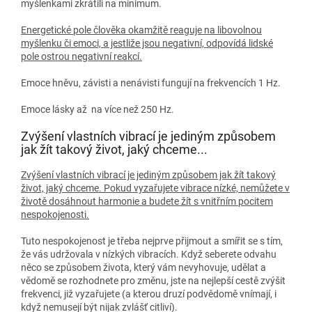
myšlenkami zkrátili na minimum.
Energetické pole člověka okamžitě reaguje na libovolnou
myšlenku či emoci, a jestliže jsou negativní, odpovídá lidské
pole ostrou negativní reakcí.
Emoce hněvu, závisti a nenávisti fungují na frekvencích 1 Hz.
Emoce lásky až na více než 250 Hz.
Zvýšení vlastních vibrací je jediným způsobem
jak žít takový život, jaký chceme...
Zvýšení vlastních vibrací je jediným způsobem jak žít takový
život, jaký chceme. Pokud vyzařujete vibrace nízké, nemůžete v
životě dosáhnout harmonie a budete žít s vnitřním pocitem
nespokojenosti.
Tuto nespokojenost je třeba nejprve přijmout a smířit se s tím,
že vás udržovala v nízkých vibracích. Když seberete odvahu
něco se způsobem života, který vám nevyhovuje, udělat a
vědomě se rozhodnete pro změnu, jste na nejlepší cestě zvýšit
frekvenci, již vyzařujete (a kterou druzí podvědomě vnímají, i
když nemusejí být nijak zvlášť citliví).