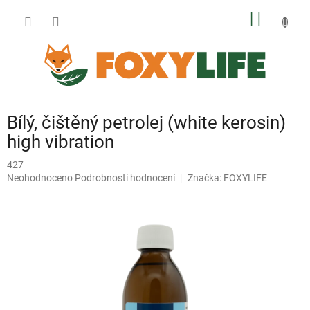
Přejít
NÁKUP
na
obsah
KOŠÍK
Bílý, čištěný petrolej (white kerosin)
high vibration
427
Průměrné
Neohodnoceno
Podrobnosti hodnocení
Značka:
FOXYLIFE
hodnocení
produktu
je
0,0
z
5
hvězdiček.