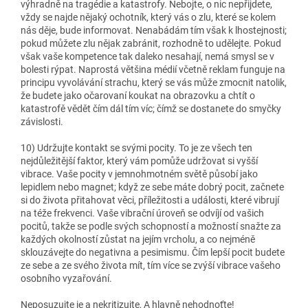
výhradně na tragédie a katastrofy
. Nebojte, o nic nepřijdete,
vždy se najde nějaký ochotník, který vás o zlu, které se kolem
nás děje, bude informovat. Nenabádám tím však k lhostejnosti;
pokud můžete zlu nějak zabránit, rozhodně to udělejte. Pokud
však vaše kompetence tak daleko nesahají, nemá smysl se v
bolesti rýpat. Naprostá většina médií včetně reklam funguje na
principu vyvolávání strachu, který se vás může zmocnit natolik,
že budete jako očarovaní koukat na obrazovku a chtít o
katastrofě vědět čím dál tím víc; čímž se dostanete do smyčky
závislosti.
10)
Udržujte kontakt se svými pocity
. To je ze všech ten
nejdůležitější faktor, který vám pomůže udržovat si vyšší
vibrace. Vaše pocity v jemnohmotném světě působí jako
lepidlem nebo magnet; když ze sebe máte dobrý pocit, začnete
si do života přitahovat věci, příležitosti a události, které vibrují
na téže frekvenci. Vaše vibrační úroveň se odvíjí od vašich
pocitů, takže se podle svých schopností a možností snažte za
každých okolností zůstat na jejím vrcholu, a co nejméně
sklouzávejte do negativna a pesimismu. Čím lepší pocit budete
ze sebe a ze svého života mít, tím více se zvýší vibrace vašeho
osobního vyzařování.
Neposuzujte je a nekritizujte, A hlavně nehodnoťte!