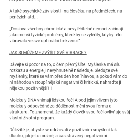
A také psychické závislosti - na člověku, na předmětech, na
penězích atd...
„Doslova všechny chronické a nevyléčitelné nemoci začínají
jako menší fyzické problémy, které by se vyléčily, kdyby tělo
vibrovalo ve své optimální frekvenci.“
JAK SI MŮŽEME ZVÝŠIT SVÉ VIBRACE ?
Dávejte si pozor na to, o čem přemýšlíte. Myšlenka má sílu
rozkazu a energie ji nevyhnutelně následuje. Sledujte své
myšlenky, které se vám přes den honí hlavou, a pokud vám do
ní náhodou vstoupí nějaká negativní či kritická, nahraďte ji
nějakou pozitivnější !!!
Molekuly DNA vnímají lidskou řeč!
A pod jejím vlivem tyto
molekuly odpovědné za dědičnost mění svou formu a
strukturu. To znamená, že každý člověk svou řečí ovlivňuje svůj
vlastní životní program.
Důležité je, abyste se udržovali v pozitivním smýšlení tak
dlouho, jak je to možné, a čas strávený negativními