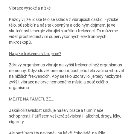
Vibrace vysoké a nízké
Každý ví, že lidské tělo se skládá z vibrujících částic. Fyzické
tělo, působící na nás tak pevným a odolným dojmem, je ve
skutečnosti energie vibrující s určitou frekvencí. To můžeme
vidět prostřednictvím supervýkonných elektronových
mikroskopů.
Na jaké frekvenci vibrujeme?
Zdravý organismus vibruje na vyšší frekvenci než organismus
nemocný. Když člověk onemocní, část jeho těla začíná vibrovat
na nižších frekvencích. Aby se tělo uzdravilo, je tedy nezbytné
zvýšit vibrace nejprve nemocného místa a poté celého
organismu
MĚJTE NA PAMĚTI, ŽE...
Jakákoli závislost snižuje naše vibrace a tlumí naše
schopnosti. Patří sem veškeré závislosti - alkohol, drogy, léky,
cigarety...
Ale patří sem i ty nevinné - na kávě, čokoládě, na jídle,