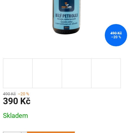
490 Kč
–20 %
490 Kč
–20 %
390 Kč
Měrná
Skladem
cena: