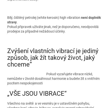
Bílý, čištěný petrolej (white kerosin) high vibration
není doplněk
stravy
.
Pokud připravek užíváte jinak, než je doporučeno, neodpovídá
prodejce za případné nežádoucí účinky.
Zvýšení vlastních vibrací je jediný
způsob, jak žít takový život, jaký
chceme“
Pokud vyzařujete vibrace nízké,
nemůžete v životě dosáhnout harmonie a budete žít s vnitřním
pocitem nespokojenosti
„VŠE JSOU VIBRACE“
Všechno na světě a ve vesmíru je v ustavičném pohybu,
všechno kypí, vibruje, hýbe se, vyzařuje energii odpovídající