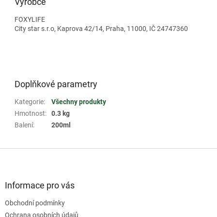
Výrobce
FOXYLIFE
City star s.r.o, Kaprova 42/14, Praha, 11000, IČ 24747360
Doplňkové parametry
Kategorie
:
Všechny produkty
Hmotnost
:
0.3 kg
Balení
:
200ml
Z
á
p
a
Informace pro vás
t
Obchodní podmínky
í
Ochrana osobních údajů