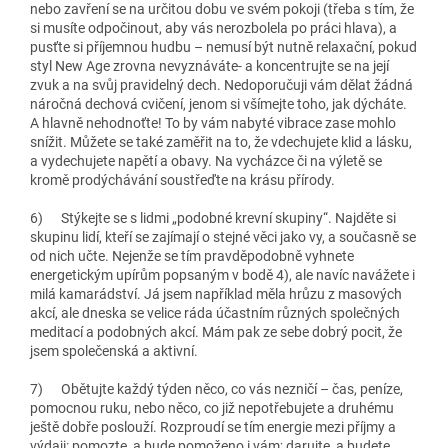
nebo zavření se na určitou dobu ve svém pokoji (třeba s tím, že
si musíte odpočinout, aby vás nerozbolela po práci hlava), a
pusťte si příjemnou hudbu – nemusí být nutně relaxační, pokud
styl New Age zrovna nevyznáváte- a koncentrujte se na její
zvuk a na svůj pravidelný dech. Nedoporučuji vám dělat žádná
náročná dechová cvičení, jenom si všímejte toho, jak dýcháte.
A hlavně nehodnoťte! To by vám nabyté vibrace zase mohlo
snížit. Můžete se také zaměřit na to, že vdechujete klid a lásku,
a vydechujete napětí a obavy. Na vycházce či na výletě se
kromě prodýchávání soustřeďte na krásu přírody.
6)
Stýkejte se s lidmi „podobné krevní skupiny“
. Najděte si
skupinu lidí, kteří se zajímají o stejné věci jako vy, a současně se
od nich učte. Nejenže se tím pravděpodobně vyhnete
energetickým upírům popsaným v bodě 4), ale navíc navážete i
milá kamarádství. Já jsem například měla hrůzu z masových
akcí, ale dneska se velice ráda účastním různých společných
meditací a podobných akcí. Mám pak ze sebe dobrý pocit, že
jsem společenská a aktivní.
7)
Obětujte každý týden něco, co vás nezničí
– čas, peníze,
pomocnou ruku, nebo něco, co již nepotřebujete a druhému
ještě dobře poslouží. Rozproudí se tím energie mezi příjmy a
výdaji: pomozte, a bude pomoženo i vám; darujte, a budete