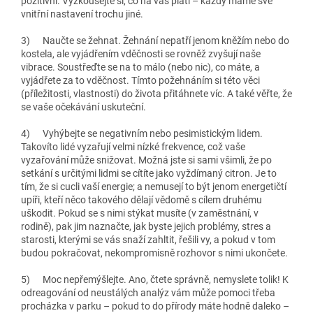
pozitivní. Vyzkoušejte si, co na vás platí – každý máme své
vnitřní nastavení trochu jiné.
3)
Naučte se žehnat
. Žehnání nepatří jenom kněžím nebo do
kostela, ale vyjádřením vděčnosti se rovněž zvyšují naše
vibrace. Soustřeďte se na to málo (nebo nic), co máte, a
vyjádřete za to vděčnost. Tímto požehnáním si této věci
(příležitosti, vlastnosti) do života přitáhnete víc. A také věřte, že
se vaše očekávání uskuteční.
4)
Vyhýbejte se negativním nebo pesimistickým lidem
.
Takovíto lidé vyzařují velmi nízké frekvence, což vaše
vyzařování může snižovat. Možná jste si sami všimli, že po
setkání s určitými lidmi se cítíte jako vyždímaný citron. Je to
tím, že si cucli vaší energie; a nemusejí to být jenom energetičtí
upíři, kteří něco takového dělají vědomě s cílem druhému
uškodit. Pokud se s nimi stýkat musíte (v zaměstnání, v
rodině), pak jim naznačte, jak byste jejich problémy, stres a
starosti, kterými se vás snaží zahltit, řešili vy, a pokud v tom
budou pokračovat, nekompromisně rozhovor s nimi ukončete.
5)
Moc nepřemýšlejte
. Ano, čtete správně, nemyslete tolik! K
odreagování od neustálých analýz vám může pomoci třeba
procházka v parku – pokud to do přírody máte hodně daleko –