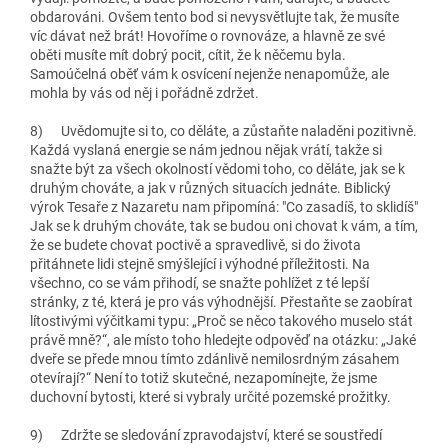
obdarováni. Ovšem tento bod si nevysvětlujte tak, že musíte
víc dávat než brát! Hovoříme o rovnováze, a hlavně ze své
oběti musíte mít dobrý pocit, cítit, že k něčemu byla.
Samoúčelná oběť vám k osvícení nejenže nenapomůže, ale
mohla by vás od něj i pořádně zdržet.
8)
Uvědomujte si to, co děláte, a zůstaňte naladěni pozitivně
.
Každá vyslaná energie se nám jednou nějak vrátí, takže si
snažte být za všech okolností vědomi toho, co děláte, jak se k
druhým chováte, a jak v různých situacích jednáte. Biblický
výrok Tesaře z Nazaretu nam připomíná: "Co zasadíš, to sklidíš"
Jak se k druhým chováte, tak se budou oni chovat k vám, a tím,
že se budete chovat poctivě a spravedlivě, si do života
přitáhnete lidi stejně smýšlející i výhodné příležitosti. Na
všechno, co se vám přihodí, se snažte pohlížet z té lepší
stránky, z té, která je pro vás výhodnější. Přestaňte se zaobírat
lítostivými výčitkami typu: „Proč se něco takového muselo stát
právě mně?“, ale místo toho hledejte odpověď na otázku: „Jaké
dveře se přede mnou tímto zdánlivě nemilosrdným zásahem
otevírají?“ Není to totiž skutečné, nezapomínejte, že jsme
duchovní bytosti, které si vybraly určité pozemské prožitky.
9)
Zdržte se sledování zpravodajství, které se soustředí