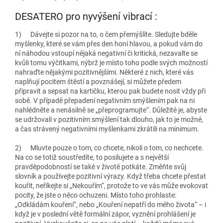
DESATERO pro nyvýšení vibrací :
1)
Dávejte si pozor na to, o čem přemýšlíte
. Sledujte bděle
myšlenky, které se vám přes den honí hlavou, a pokud vám do
ní náhodou vstoupí nějaká negativní či kritická, nezavalte se
kvůli tomu výčitkami, nýbrž je místo toho podle svých možností
nahraďte nějakými pozitivnějšími. Některé z nich, které vás
naplňují pocitem štěstí a povznášejí, si můžete předem
připravit a sepsat na kartičku, kterou pak budete nosit vždy při
sobě. V případě přepadení negativním smýšlením pak na ni
nahlédněte a nenásilně se „přeprogramujte“. Důležité je, abyste
se udržovali v pozitivním smýšlení tak dlouho, jak to je možné,
a čas strávený negativními myšlenkami zkrátili na minimum.
2)
Mluvte pouze o tom, co chcete, nikoli o tom, co nechcete
.
Na co se totiž soustředíte, to posilujete a s největší
pravděpodobností se také v životě potkáte. Změňte svůj
slovník a používejte pozitivní výrazy. Když třeba chcete přestat
kouřit, neříkejte si „Nekouřím“, protože to ve vás může evokovat
pocity, že jste o něco ochuzeni. Místo toho prohlaste:
„Odkládám kouření“, nebo „Kouření nepatří do mého života“ – i
když je v poslední větě formální zápor, vyznění prohlášení je