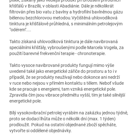
křišťálů v Brazílii, v oblasti Abadiánie. Dále je několikrát
filtrován přes bio vatu z bavlny a hydrofilní bavlněnou gázu
bělenou bezchlorovou metodou.Vyčištěná uhlovodíková
tinktura je křišťálově průhledná, s minimálním petrolejovým
"odérem"....
Takto získaná uhlovodíková tinktura je dále navibrovaná
speciálními křišťály, vybroušenými podle Marcela Vogela, za
použití barevné frekvenční terapie - chronoterapie.
Takto vysoce navibrované produkty fungují mimo výše
uvedené také jako energetické zářiče do prostoru a to i v
případě, že se produkty neužívají nebo dokonce ani nedrží
v ruce nebo nejsou v přímém kontaktu s tělem. Neboť všude
kde se pracuje s energiemi, tam vzniká energetické pole.
Zpravidla čím jsou vibrace předmětu vyšší, tím je také silnější
energetické pole.
Bílý vysokovibrační petrolej vyrábím na zakázku jednou týdně,
proto se dodací lhůta může o několik dní (max. 1 týden)
prodloužit. Pokud na ostatní objednané zboží spěcháte,
vytvořte si oddělené objednávky.