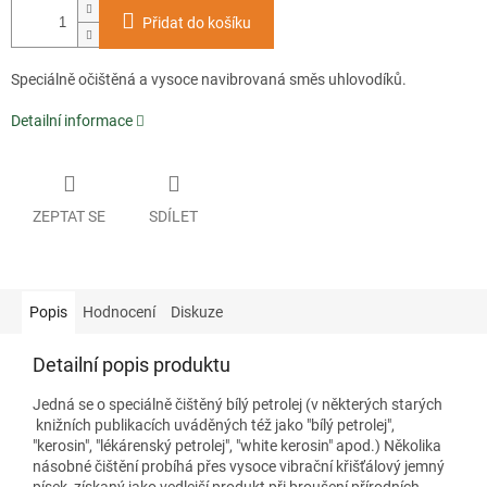
Přidat do košíku
Speciálně očištěná a vysoce navibrovaná směs uhlovodíků.
Detailní informace
ZEPTAT SE
SDÍLET
Popis
Hodnocení
Diskuze
Detailní popis produktu
Jedná se o speciálně čištěný bílý petrolej (v některých starých
knižních publikacích uváděných též jako "bílý petrolej",
"kerosin", "lékárenský petrolej", "white kerosin" apod.) Několika
násobné čištění probíhá přes vysoce vibrační křišťálový jemný
písek, získaný jako vedlejší produkt při broušení přírodních