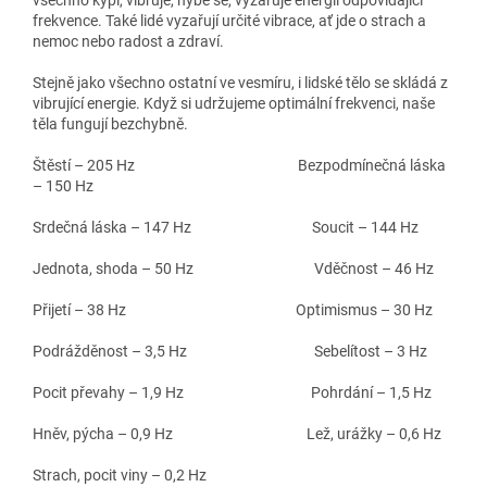
frekvence. Také lidé vyzařují určité vibrace, ať jde o strach a
nemoc nebo radost a zdraví.
Stejně jako všechno ostatní ve vesmíru, i lidské tělo se skládá z
vibrující energie. Když si udržujeme optimální frekvenci, naše
těla fungují bezchybně.
Štěstí – 205 Hz
Bezpodmínečná láska
– 150 Hz
Srdečná láska – 147 Hz
Soucit – 144 Hz
Jednota, shoda – 50 Hz
Vděčnost – 46 Hz
Přijetí – 38 Hz
Optimismus – 30 Hz
P
odrážděnost – 3,5 Hz Sebelítost – 3 Hz
Pocit převahy – 1,9 Hz Pohrdání – 1,5 Hz
Hněv, pýcha – 0,9 Hz Lež, urážky – 0,6 Hz
Strach, pocit viny – 0,2 Hz