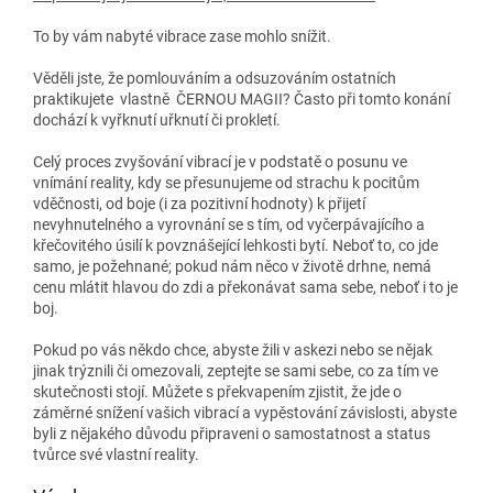
To by vám nabyté vibrace zase mohlo snížit.
Věděli jste, že pomlouváním a odsuzováním ostatních
praktikujete vlastně ČERNOU MAGII? Často při tomto konání
dochází k vyřknutí uřknutí či prokletí.
Celý proces zvyšování vibrací je v podstatě o posunu ve
vnímání reality, kdy se přesunujeme od strachu k pocitům
vděčnosti, od boje (i za pozitivní hodnoty) k přijetí
nevyhnutelného a vyrovnání se s tím, od vyčerpávajícího a
křečovitého úsilí k povznášející lehkosti bytí. Neboť to, co jde
samo, je požehnané; pokud nám něco v životě drhne, nemá
cenu mlátit hlavou do zdi a překonávat sama sebe, neboť i to je
boj.
Pokud po vás někdo chce, abyste žili v askezi nebo se nějak
jinak trýznili či omezovali, zeptejte se sami sebe, co za tím ve
skutečnosti stojí. Můžete s překvapením zjistit, že jde o
záměrné snížení vašich vibrací a vypěstování závislosti, abyste
byli z nějakého důvodu připraveni o samostatnost a status
tvůrce své vlastní reality.