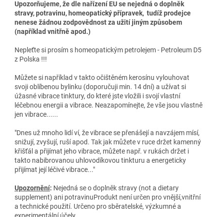
Upozorňujeme, že dle nařízení EU se nejedná o doplněk
stravy, potravinu, homeopatický přípravek, tudíž prodejce
nenese žádnou zodpovědnost za užití jiným způsobem
(například vnitřně apod.)
Nepleťte si prosím s homeopatickým petrolejem - Petroleum D5
z Polska !!!
Můžete si například v takto očištěném kerosínu vylouhovat
svoji oblíbenou bylinku (doporučuji min. 14 dní) a užívat si
úžasné vibrace tinktury, do které jste vložili i svojí vlastní
léčebnou energii a vibrace. Neazapomínejte, že vše jsou vlastně
jen vibrace......
"Dnes už mnoho lidí ví, že vibrace se přenášejí a navzájem mísí,
snižují, zvyšují, ruší apod. Tak jak můžete v ruce držet kamenný
křišťál a přijímat jeho vibrace, můžete např. v rukách držet i
takto nabibrovanou uhlovodíkovou tinkturu a energeticky
přijímat její léčivé vibrace..."
Upozornění
:
Nejedná se o doplněk stravy (not a dietary
supplement) ani potravinuProdukt není určen pro vnější,vnitřní
a technické použití. Určeno pro sběratelské, výzkumné a
experimentální účely.