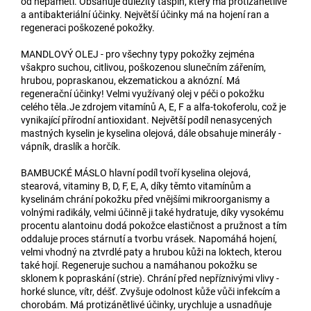
od nepaměti. Obsahuje důležitý taspin, který má protizánětlivé
a antibakteriální účinky. Největší účinky má na hojení ran a
regeneraci poškozené pokožky.
MANDLOVÝ OLEJ -
pro všechny typy pokožky zejména
všakpro suchou, citlivou, poškozenou slunečním zářením,
hrubou, popraskanou, ekzematickou a aknózní. Má
regenerační účinky! Velmi využívaný olej v péči o pokožku
celého těla.Je zdrojem vitamínů A, E, F a alfa-tokoferolu, což je
vynikající přírodní antioxidant. Největší podíl nenasycených
mastných kyselin je kyselina olejová, dále obsahuje minerály -
vápník, draslík a horčík.
BAMBUCKÉ MÁSLO
hlavní podíl tvoří kyselina olejová,
stearová, vitaminy B, D, F, E, A, díky těmto vitamínům a
kyselinám chrání pokožku před vnějšími mikroorganismy a
volnými radikály, velmi účinně ji také hydratuje, díky vysokému
procentu alantoinu dodá pokožce elastičnost a pružnost a tím
oddaluje proces stárnutí a tvorbu vrásek. Napomáhá hojení,
velmi vhodný na ztvrdlé paty a hrubou kůži na loktech, kterou
také hojí. Regeneruje suchou a namáhanou pokožku se
sklonem k popraskání (strie). Chrání před nepříznivými vlivy -
horké slunce, vítr, déšť. Zvyšuje odolnost kůže vůči infekcím a
chorobám. Má protizánětlivé účinky, urychluje a usnadňuje