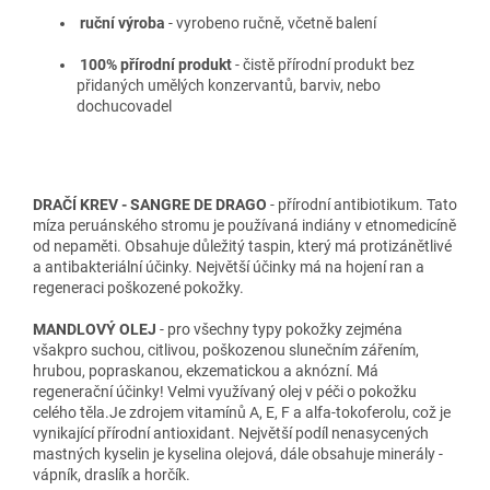
ruční výroba
- vyrobeno ručně, včetně balení
100% přírodní produkt
- č
istě přírodní produkt bez
přidaných umělých konzervantů, barviv, nebo
dochucovadel
DRAČÍ KREV - SANGRE DE DRAGO
- přírodní antibiotikum. Tato
míza peruánského stromu je používaná indiány v etnomedicíně
od nepaměti. Obsahuje důležitý taspin, který má protizánětlivé
a antibakteriální účinky. Největší účinky má na hojení ran a
regeneraci poškozené pokožky.
MANDLOVÝ OLEJ
- pro všechny typy pokožky zejména
všakpro suchou, citlivou, poškozenou slunečním zářením,
hrubou, popraskanou, ekzematickou a aknózní. Má
regenerační účinky! Velmi využívaný olej v péči o pokožku
celého těla.Je zdrojem vitamínů A, E, F a alfa-tokoferolu, což je
vynikající přírodní antioxidant. Největší podíl nenasycených
mastných kyselin je kyselina olejová, dále obsahuje minerály -
vápník, draslík a horčík.