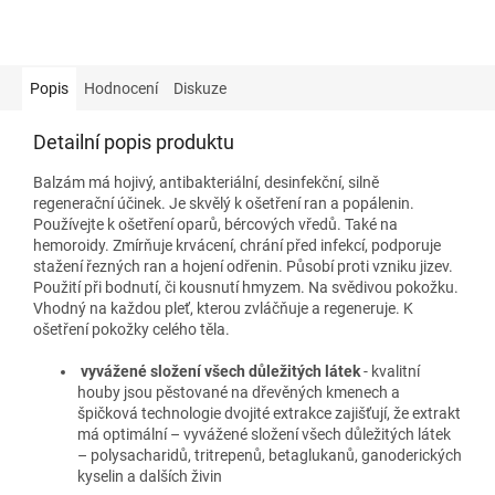
Popis
Hodnocení
Diskuze
Detailní popis produktu
Balzám má hojivý, antibakteriální, desinfekční, silně
regenerační účinek. Je skvělý k ošetření ran a popálenin.
Používejte k ošetření oparů, bércových vředů. Také na
hemoroidy. Zmírňuje krvácení, chrání před infekcí, podporuje
stažení řezných ran a hojení odřenin. Působí proti vzniku jizev.
Použití při bodnutí, či kousnutí hmyzem. Na svědivou pokožku.
Vhodný na každou pleť, kterou zvláčňuje a regeneruje. K
ošetření pokožky celého těla.
vyvážené složení všech důležitých látek
- kvalitní
houby jsou pěstované na dřevěných kmenech a
špičková technologie dvojité extrakce zajišťují, že extrakt
má optimální – vyvážené složení všech důležitých látek
– polysacharidů, tritrepenů, betaglukanů, ganoderických
kyselin a dalších živin