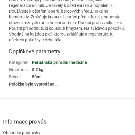
regenerační účinek. Je skvělý k ošetření ran a popálenin.
Používejte k ošetření oparů, bércových vředů. Také na
hemoroidy. Zmírňuje krvácení, chrání před infekcí, podporuje
stažení řezných ran a hojení odřenin. Působí proti vzniku jizev.
Použití při bodnutí, či kousnutí hmyzem. Na svědivou pokožku.
Vhodný na každou pleť, kterou zvláčňuje a regeneruje. K
ošetření pokožky celého těla.
Doplňkové parametry
Kategorie
:
Peruánská přírodní medicína
Hmotnost
:
0.2 kg
Balení
:
50ml
Položka byla vyprodána…
Z
á
p
a
Informace pro vás
t
Obchodní podmínky
í