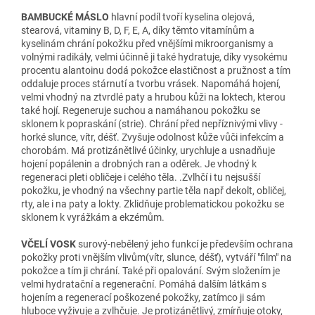
BAMBUCKÉ MÁSLO
hlavní podíl tvoří kyselina olejová,
stearová, vitaminy B, D, F, E, A, díky těmto vitamínům a
kyselinám chrání pokožku před vnějšími mikroorganismy a
volnými radikály, velmi účinně ji také hydratuje, díky vysokému
procentu alantoinu dodá pokožce elastičnost a pružnost a tím
oddaluje proces stárnutí a tvorbu vrásek. Napomáhá hojení,
velmi vhodný na ztvrdlé paty a hrubou kůži na loktech, kterou
také hojí. Regeneruje suchou a namáhanou pokožku se
sklonem k popraskání (strie). Chrání před nepříznivými vlivy -
horké slunce, vítr, déšť. Zvyšuje odolnost kůže vůči infekcím a
chorobám. Má protizánětlivé účinky, urychluje a usnadňuje
hojení popálenin a drobných ran a oděrek. Je vhodný k
regeneraci pleti obličeje i celého těla. .Zvlhčí i tu nejsušší
pokožku, je vhodný na všechny partie těla např dekolt, obličej,
rty, ale i na paty a lokty. Zklidňuje problematickou pokožku se
sklonem k vyrážkám a ekzémům.
VČELÍ VOSK
surový-nebělený jeho funkcí je především ochrana
pokožky proti vnějším vlivům(vítr, slunce, déšť), vytváří "film" na
pokožce a tím ji chrání. Také při opalování. Svým složením je
velmi hydratační a regenerační. Pomáhá dalším látkám s
hojením a regenerací poškozené pokožky, zatímco ji sám
hluboce vyživuje a zvlhčuje. Je protizánětlivý, zmírňuje otoky,