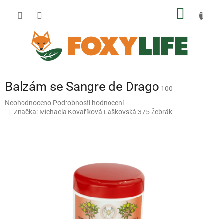
Přejít
NÁKUP
na
obsah
KOŠÍK
Balzám se Sangre de Drago
100
Průměrné
Neohodnoceno
Podrobnosti hodnocení
hodnocení
Značka:
Michaela Kovaříková Laškovská 375 Žebrák
produktu
je
0,0
z
5
hvězdiček.