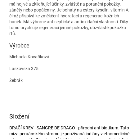
má hojivé a zklidňující účinky, zvláště na poranění pokožky,
záněty nebo popáleniny. Je bohatý na estery kyselin, vitamin A,
čímž přispívá ke změkčení, hydrataci a regeneraci kožních
buněk. Má výborné antiseptické a antioxidační vlastnosti. Díky
tomu urychluje regeneraci jemné pokožky, obzvláště pokožku
rtů.
Výrobce
Michaela Kovaříková
Laškovská 375
Žebrák
Složení
DRAČÍ KREV - SANGRE DE DRAGO
-
přírodní antibiotikum.
Tato
míza peruánského stromu je používaná indiány v etnomedicíně