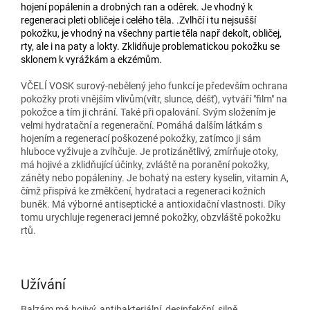
hojení popálenin a drobných ran a oděrek. Je vhodný k
regeneraci pleti obličeje i celého těla. .Zvlhčí i tu nejsušší
pokožku, je vhodný na všechny partie těla např dekolt, obličej,
rty, ale i na paty a lokty. Zklidňuje problematickou pokožku se
sklonem k vyrážkám a ekzémům.
VČELÍ VOSK
surový-nebělený
jeho funkcí je především ochrana
pokožky proti vnějším vlivům(vítr, slunce, déšť), vytváří "film" na
pokožce a tím ji chrání. Také při opalování. Svým složením je
velmi hydratační a regenerační. Pomáhá dalším látkám s
hojením a regenerací poškozené pokožky, zatímco ji sám
hluboce vyživuje a zvlhčuje. Je protizánětlivý, zmírňuje otoky,
má hojivé a zklidňující účinky, zvláště na poranění pokožky,
záněty nebo popáleniny. Je bohatý na estery kyselin, vitamin A,
čímž přispívá ke změkčení, hydrataci a regeneraci kožních
buněk. Má výborné antiseptické a antioxidační vlastnosti. Díky
tomu urychluje regeneraci jemné pokožky, obzvláště pokožku
rtů.
Užívání
Balzám má hojivý, antibakteriální, desinfekční, silně