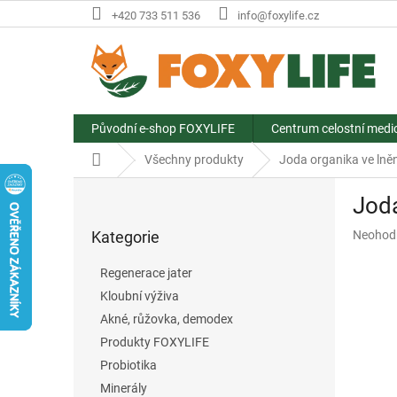
Přejít
+420 733 511 536
info@foxylife.cz
na
obsah
Původní e-shop FOXYLIFE
Centrum celostní medi
Domů
Všechny produkty
Joda organika ve lněn
P
Joda
o
Přeskočit
s
Průměr
Kategorie
Neohod
kategorie
t
hodnoce
r
produkt
Regenerace jater
a
je
Kloubní výživa
n
0,0
z
Akné, růžovka, demodex
n
5
í
Produkty FOXYLIFE
hvězdič
p
Probiotika
a
Minerály