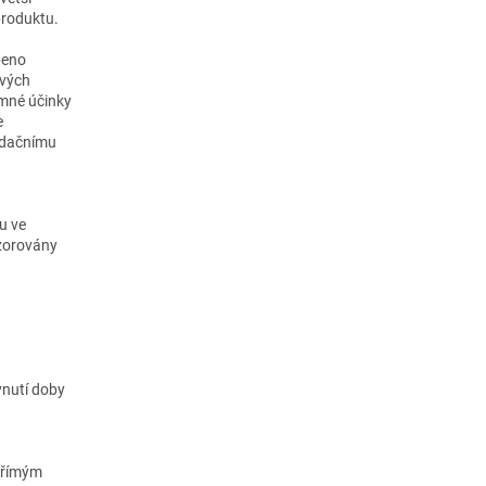
produktu.
peno
ivých
namné účinky
e
idačnímu
u ve
ozorovány
ynutí doby
 přímým