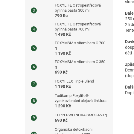
slun
FOXYLIFE Ostropestřecová
bylinná pasta 300 ml
Balen
790 Kč
250 
FOXYLIFE Ostropestřecová
25 d
bylinná pasta 700 ml
Tent
1 490 Kč
Dávk
FOXYMSM s vitamínem C 700
dosp
g
děti 
1 190 Kč
FOXYMSM s vitamínem C 350
Způs
g
Denně
690 Kč
(dop
FOXYFLEX Triple Blend
1 190 Kč
Dalš
Dopl
Todikamp Foxylife® -
vysokovibrační olejová tinktura
1 290 Kč
TEPPERWEINOVA SMĚS 450 g
690 Kč
Organická detoxikační