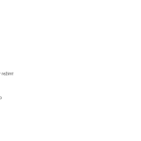
ý režim!
o