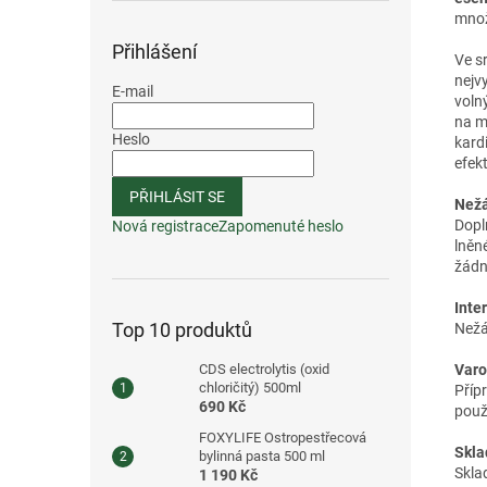
množ
Přihlášení
Ve s
nejv
E-mail
volný
na m
Heslo
kard
efek
PŘIHLÁSIT SE
Nežá
Dopl
Nová registrace
Zapomenuté heslo
lněn
žádn
Inte
Top 10 produktů
Nežá
Varo
CDS electrolytis (oxid
chloričitý) 500ml
Příp
690 Kč
použ
FOXYLIFE Ostropestřecová
Skla
bylinná pasta 500 ml
Skla
1 190 Kč