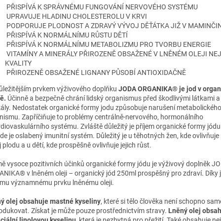
PŘISPÍVÁ K SPRÁVNÉMU FUNGOVÁNÍ NERVOVÉHO SYSTÉMU
UPRAVUJE HLADINU CHOLESTEROLU V KRVI
PODPORUJE PLODNOST A ZDRAVÝ VÝVOJ DĚŤÁTKA JIŽ V MAMINČIN
PŘISPÍVÁ K NORMÁLNÍMU RŮSTU DĚTÍ
PŘISPÍVÁ K NORMÁLNÍMU METABOLIZMU PRO TVORBU ENERGIE
VITAMÍNY A MINERÁLY PŘIROZENĚ OBSAŽENÉ V LNĚNÉM OLEJI NEJ
KVALITY
PŘIROZENĚ OBSAŽENÉ LIGNANY PŮSOBÍ ANTIOXIDAČNĚ
ůležitějším prvkem výživového doplňku
JODA ORGANIKA® je jod v organ
ě.
Účinně a bezpečně chrání lidský organismus před škodlivými látkami a
kály. Nedostatek organické formy jodu způsobuje narušení metabolickéh
nismu. Zapříčiňuje to problémy centrálně-nervového, hormonálního
rdiovaskulárního systému. Zvláště důležitý je příjem organické formy jódu
 kde je oslabený imunitní systém. Důležitý je u těhotných žen, kde ovlivňuje 
 plodu a u dětí, kde prospěšně ovlivňuje jejich růst.
ě vysoce pozitivních účinků organické formy jódu je výživový doplněk J
NIKA® v lněném oleji – organický jód 250ml prospěšný pro zdraví. Díky 
ímu významnému prvku lněnému oleji.
ý olej obsahuje mastné kyseliny
, které si tělo člověka není schopno sam
odukovat. Získat je může pouze prostřednictvím stravy.
Lněný olej obsa
ciální linolovou kyselinu
, která je nezbytná pro přežití. Také obsahuje nej