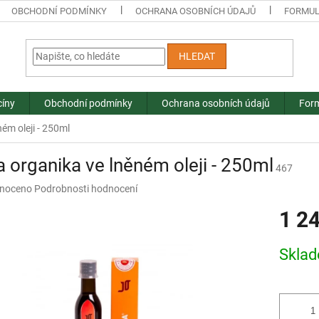
OBCHODNÍ PODMÍNKY
OCHRANA OSOBNÍCH ÚDAJŮ
FORMUL
HLEDAT
cíny
Obchodní podmínky
Ochrana osobních údajů
Form
ém oleji - 250ml
 organika ve lněném oleji - 250ml
467
né
noceno
Podrobnosti hodnocení
ní
1 2
u
Měrná
Skla
cena:
ek.