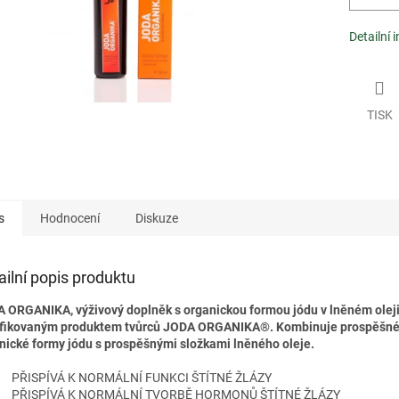
Detailní 
TISK
s
Hodnocení
Diskuze
ailní popis produktu
 ORGANIKA, výživový doplněk s organickou formou jódu v lněném oleji
ifikovaným produktem tvůrců JODA ORGANIKA®. Kombinuje prospěšné
nické formy jódu s prospěšnými složkami lněného oleje.
PŘISPÍVÁ K NORMÁLNÍ FUNKCI ŠTÍTNÉ ŽLÁZY
PŘISPÍVÁ K NORMÁLNÍ TVORBĚ HORMONŮ ŠTÍTNÉ ŽLÁZY