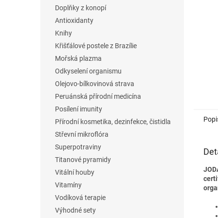
n
Doplňky z konopí
e
Antioxidanty
l
Knihy
Křišťálové postele z Brazílie
Mořská plazma
Odkyselení organismu
Olejovo-bílkovinová strava
Peruánská přírodní medicína
Posílení imunity
Popi
Přírodní kosmetika, dezinfekce, čistidla
Střevní mikroflóra
Superpotraviny
Det
Titanové pyramidy
JODA
Vitální houby
cert
Vitamíny
orga
Vodíková terapie
Výhodné sety