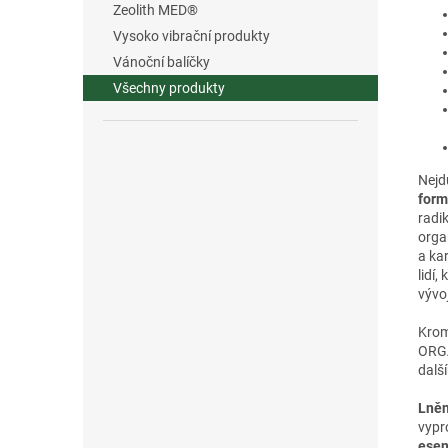
Zeolith MED®
Vysoko vibrační produkty
Vánoční balíčky
Všechny produkty
Nejd
form
radi
orga
a ka
lidí,
vývoj
Krom
ORGA
dalš
Lněn
vypr
esen