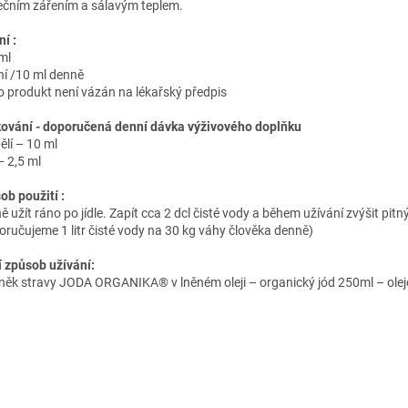
ečním zářením a sálavým teplem.
í :
ml
ní /10 ml denně
o produkt není vázán na lékařský předpis
ování - doporučená denní dávka výživového doplňku
ělí – 10 ml
– 2,5 ml
ob použití :
 užít ráno po jídle. Zapít cca 2 dcl čisté vody a během užívání zvýšit pitn
oručujeme 1 litr čisté vody na 30 kg váhy člověka denně)
í způsob užívání:
něk stravy JODA ORGANIKA® v lněném oleji – organický jód 250ml – olej