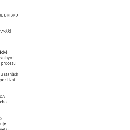
Ě BŘÍŠKU
VYŠŠÍ
ické
 volnými
o procesu
 u starších
pozitivní
ODA
jeho
o
huje
větší