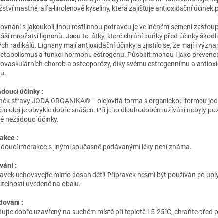
ství mastné, alfa-linolenové kyseliny, která zajišťuje antioxidační účinek 
rovnání s jakoukoli jinou rostlinnou potravou je ve lněném semeni zastou
yšší množství lignanů. Jsou to látky, které chrání buňky před účinky škodl
ch radikálů. Lignany mají antioxidační účinky a zjistilo se, že mají i výz
etabolismus a funkci hormonu estrogenu. Působit mohou i jako prevenc
iovaskulárních chorob a osteoporózy, díky svému estrogennímu a antiox
tu.
doucí účinky :
něk stravy JODA ORGANIKA® – olejovitá forma s organickou formou jod
ém oleji je obvykle dobře snášen. Při jeho dlouhodobém užívání nebyly p
é nežádoucí účinky.
rakce :
doucí interakce s jinými současně podávanými léky není známa.
vání :
ravek uchovávejte mimo dosah dětí! Přípravek nesmí být používán po upl
itelnosti uvedené na obalu.
dování :
dujte dobře uzavřený na suchém místě při teplotě 15-25°C, chraňte před