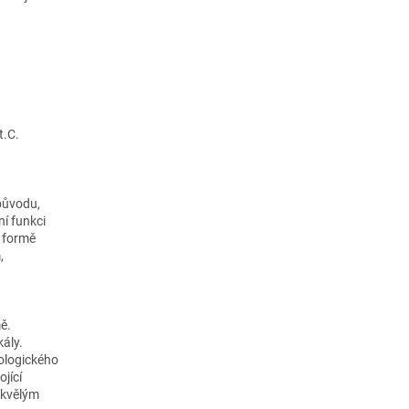
t.C.
původu,
í funkci
é formě
,
ě.
ály.
ologického
ojící
skvělým