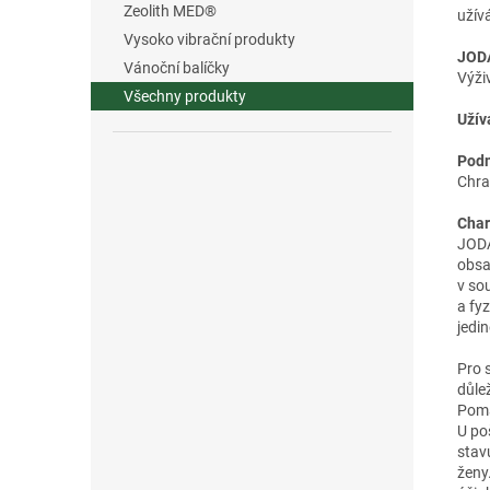
Zeolith MED®
užívá
Vysoko vibrační produkty
JODA
Vánoční balíčky
Výži
Všechny produkty
Užív
Podm
Chra
Char
JODA
obsa
v so
a fy
jedi
Pro 
důle
Pomá
U po
stavu
ženy