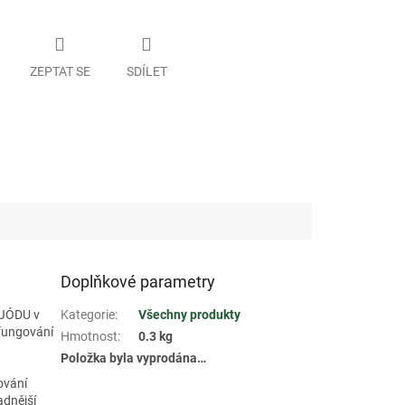
ZEPTAT SE
SDÍLET
Doplňkové parametry
 JÓDU v
Kategorie
:
Všechny produkty
 fungování
Hmotnost
:
0.3 kg
Položka byla vyprodána…
ování
adnější