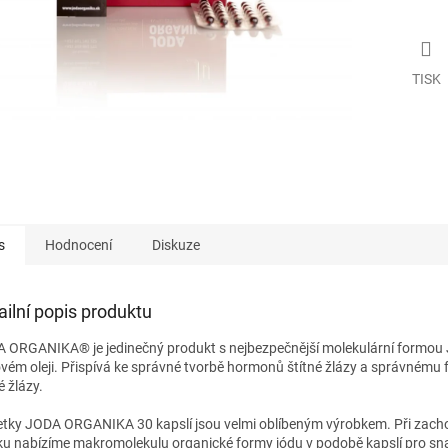
TISK
s
Hodnocení
Diskuze
ailní popis produktu
 ORGANIKA® je jedinečný produkt s nejbezpečnější molekulární formou
vém oleji. Přispívá ke správné tvorbě hormonů štítné žlázy a správnému
é žlázy.
etky JODA ORGANIKA 30 kapslí jsou velmi oblíbeným výrobkem. Při zach
ku nabízíme makromolekulu organické formy jódu v podobě kapslí pro sn