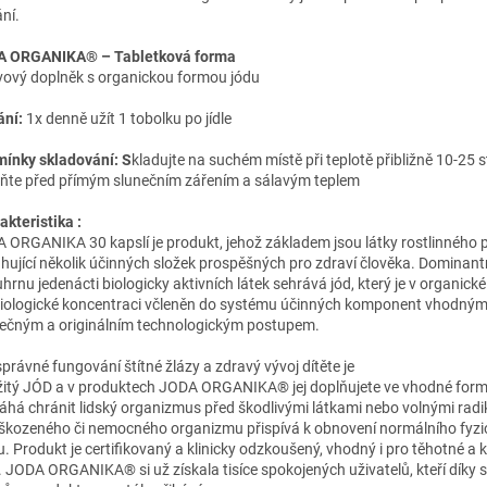
ní.
 ORGANIKA® – Tabletková forma
vový doplněk s organickou formou jódu
ání:
1x denně užít 1 tobolku po jídle
ínky skladování: S
kladujte na suchém místě při teplotě přibližně 10-25 s
ňte před přímým slunečním zářením a sálavým teplem
akteristika :
 ORGANIKA 30 kapslí je produkt, jehož základem jsou látky rostlinného 
hující několik účinných složek prospěšných pro zdraví člověka. Dominantn
uhrnu jedenácti biologicky aktivních látek sehrává jód, který je v organick
ziologické koncentraci včleněn do systému účinných komponent vhodným
nečným a originálním technologickým postupem.
správné fungování štítné žlázy a zdravý vývoj dítěte je
žitý JÓD a v produktech JODA ORGANIKA® jej doplňujete ve vhodné form
há chránit lidský organizmus před škodlivými látkami nebo volnými radik
škozeného či nemocného organizmu přispívá k obnovení normálního fyzi
. Produkt je certifikovaný a klinicky odzkoušený, vhodný i pro těhotné a k
. JODA ORGANIKA® si už získala tisíce spokojených uživatelů, kteří díky 