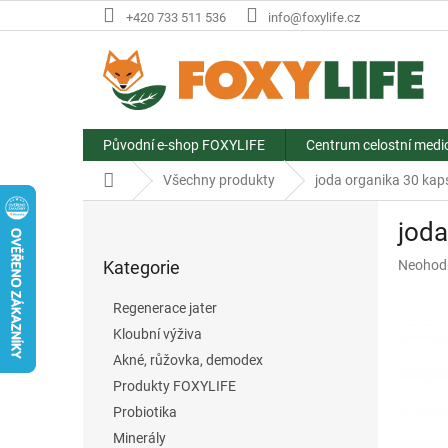
Přejít
+420 733 511 536
info@foxylife.cz
na
obsah
Původní e-shop FOXYLIFE
Centrum celostní medi
Domů
Všechny produkty
joda organika 30 kapsl
P
joda
o
Přeskočit
s
Průměr
Kategorie
Neohod
kategorie
t
hodnoce
r
produkt
Regenerace jater
a
je
Kloubní výživa
n
0,0
z
Akné, růžovka, demodex
n
5
í
Produkty FOXYLIFE
hvězdič
p
Probiotika
a
Minerály