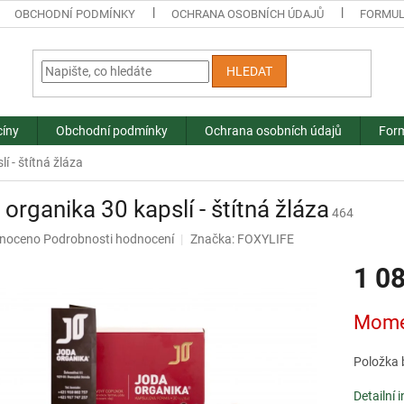
OBCHODNÍ PODMÍNKY
OCHRANA OSOBNÍCH ÚDAJŮ
FORMUL
HLEDAT
cíny
Obchodní podmínky
Ochrana osobních údajů
Form
í - štítná žláza
 organika 30 kapslí - štítná žláza
464
né
noceno
Podrobnosti hodnocení
Značka:
FOXYLIFE
ní
1 0
u
Měrná
Mome
cena:
ek.
Položka 
Detailní 