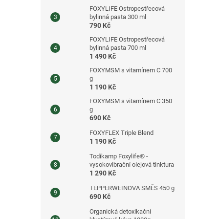
FOXYLIFE Ostropestřecová
bylinná pasta 300 ml
790 Kč
FOXYLIFE Ostropestřecová
bylinná pasta 700 ml
1 490 Kč
FOXYMSM s vitamínem C 700
g
1 190 Kč
FOXYMSM s vitamínem C 350
g
690 Kč
FOXYFLEX Triple Blend
1 190 Kč
Todikamp Foxylife® -
vysokovibrační olejová tinktura
1 290 Kč
TEPPERWEINOVA SMĚS 450 g
690 Kč
Organická detoxikační