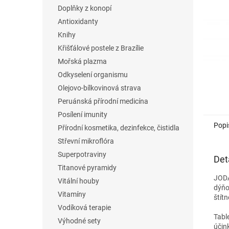
n
Doplňky z konopí
e
Antioxidanty
l
Knihy
Křišťálové postele z Brazílie
Mořská plazma
Odkyselení organismu
Olejovo-bílkovinová strava
Peruánská přírodní medicína
Posílení imunity
Popi
Přírodní kosmetika, dezinfekce, čistidla
Střevní mikroflóra
Superpotraviny
Det
Titanové pyramidy
JODA
Vitální houby
dýňo
Vitamíny
štítn
Vodíková terapie
Tabl
Výhodné sety
účin