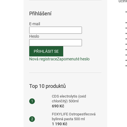
účin
Přihlášení
E-mail
Heslo
PŘIHLÁSIT SE
Nová registrace
Zapomenuté heslo
Top 10 produktů
CDS electrolytis (oxid
chloričitý) 500ml
690 Kč
FOXYLIFE Ostropestřecová
bylinná pasta 500 ml
1 190 Kč